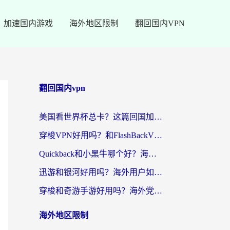
加速国内游戏
海外地区限制
翻回国内VPN
翻回国内vpn
美国看世界杯总卡？这篇回国加速器指南帮你无缝刷国内资源（附苹果手机VPN设置步骤）
穿梭VPN好用吗？和FlashBackVPN对比哪个回国效果更好？
Quickback和小黑牛哪个好？海外党亲测指南，选对回国加速器秒回国内
迅游和银河好用吗？海外用户如何选择回国加速器实现无缝访问国内资源
穿梭和奇游手游好用吗？海外党亲测3款回国加速器，附蜜蜂加速器七天试用攻略
海外地区限制