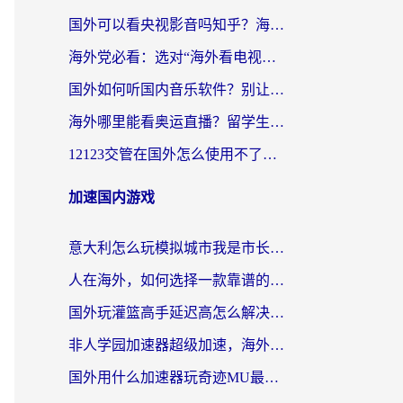
国外可以看央视影音吗知乎？海外党亲测有效的回国加速方案
海外党必看：选对“海外看电视剧软件”，再也不用愁国内剧刷不了
国外如何听国内音乐软件？别让地域限制，断了你的中文歌单
海外哪里能看奥运直播？留学生&海外华人必看的体育赛事观赛终极指南
12123交管在国外怎么使用不了？海外华人必看的无缝访问国内资源指南
加速国内游戏
意大利怎么玩模拟城市我是市长？海外党国服游戏加速终极攻略（附三国3量子特攻解决办法）
人在海外，如何选择一款靠谱的玩剑灵2加速器？
国外玩灌篮高手延迟高怎么解决？海外玩家国服游戏加速终极指南
非人学园加速器超级加速，海外玩家重返国服的通行证
国外用什么加速器玩奇迹MU最好？2026海外玩家国服游戏加速全攻略