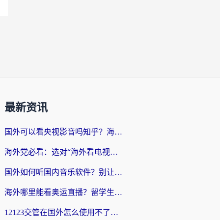
最新资讯
国外可以看央视影音吗知乎？海外党亲测有效的回国加速方案
海外党必看：选对“海外看电视剧软件”，再也不用愁国内剧刷不了
国外如何听国内音乐软件？别让地域限制，断了你的中文歌单
海外哪里能看奥运直播？留学生&海外华人必看的体育赛事观赛终极指南
12123交管在国外怎么使用不了？海外华人必看的无缝访问国内资源指南