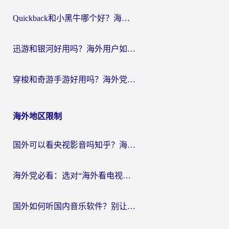
Quickback和小黑牛哪个好？海外党亲测指南，选对回国加速器秒回国内
迅游和银河好用吗？海外用户如何选择回国加速器实现无缝访问国内资源
穿梭和奇游手游好用吗？海外党亲测3款回国加速器，附蜜蜂加速器七天试用攻略
海外地区限制
国外可以看央视影音吗知乎？海外党亲测有效的回国加速方案
海外党必看：选对“海外看电视剧软件”，再也不用愁国内剧刷不了
国外如何听国内音乐软件？别让地域限制，断了你的中文歌单