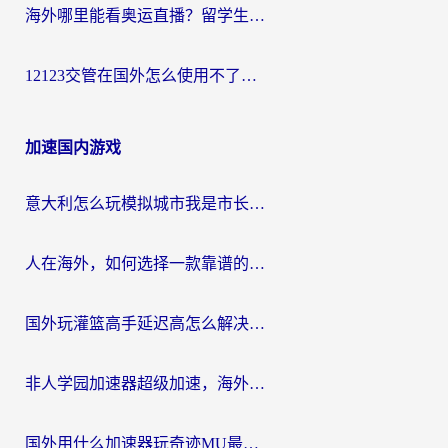
海外哪里能看奥运直播？留学生&海外华人必看的体育赛事观赛终极指南
12123交管在国外怎么使用不了？海外华人必看的无缝访问国内资源指南
加速国内游戏
意大利怎么玩模拟城市我是市长？海外党国服游戏加速终极攻略（附三国3量子特攻解决办法）
人在海外，如何选择一款靠谱的玩剑灵2加速器？
国外玩灌篮高手延迟高怎么解决？海外玩家国服游戏加速终极指南
非人学园加速器超级加速，海外玩家重返国服的通行证
国外用什么加速器玩奇迹MU最好？2026海外玩家国服游戏加速全攻略