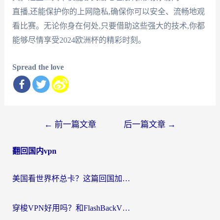
直播,还能保护你的上网隐私,确保你可以安全、流畅地观
看比赛。无论你身在何处,只要借助这些强大的技术,你都
能够尽情享受2024欧洲杯的精彩时刻。
Spread the love
文
←
前一篇文章
后一篇文章
→
章
翻回国内vpn
导
航
美国看世界杯总卡？这篇回国加速器指南帮你无缝刷国内资源（附苹果手机VPN设置步骤）
穿梭VPN好用吗？和FlashBackVPN对比哪个回国效果更好？