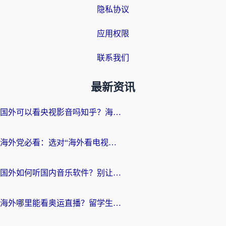
隐私协议
应用权限
联系我们
最新资讯
国外可以看央视影音吗知乎？海外党亲测有效的回国加速方案
海外党必看：选对“海外看电视剧软件”，再也不用愁国内剧刷不了
国外如何听国内音乐软件？别让地域限制，断了你的中文歌单
海外哪里能看奥运直播？留学生&海外华人必看的体育赛事观赛终极指南