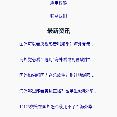
应用权限
联系我们
最新资讯
国外可以看央视影音吗知乎？海外党亲测有效的回国加速方案
海外党必看：选对“海外看电视剧软件”，再也不用愁国内剧刷不了
国外如何听国内音乐软件？别让地域限制，断了你的中文歌单
海外哪里能看奥运直播？留学生&海外华人必看的体育赛事观赛终极指南
12123交管在国外怎么使用不了？海外华人必看的无缝访问国内资源指南