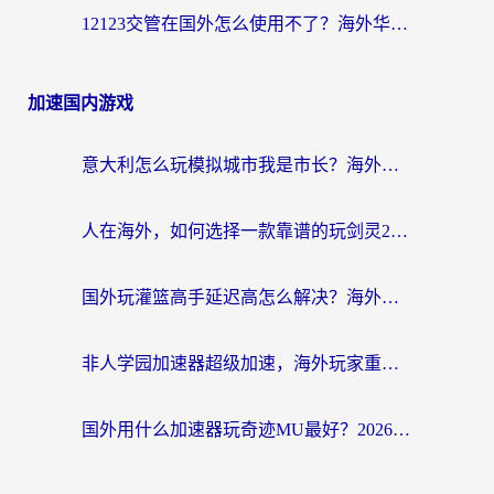
12123交管在国外怎么使用不了？海外华人必看的无缝访问国内资源指南
加速国内游戏
意大利怎么玩模拟城市我是市长？海外党国服游戏加速终极攻略（附三国3量子特攻解决办法）
人在海外，如何选择一款靠谱的玩剑灵2加速器？
国外玩灌篮高手延迟高怎么解决？海外玩家国服游戏加速终极指南
非人学园加速器超级加速，海外玩家重返国服的通行证
国外用什么加速器玩奇迹MU最好？2026海外玩家国服游戏加速全攻略