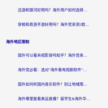
迅游和银河好用吗？海外用户如何选择回国加速器实现无缝访问国内资源
穿梭和奇游手游好用吗？海外党亲测3款回国加速器，附蜜蜂加速器七天试用攻略
海外地区限制
国外可以看央视影音吗知乎？海外党亲测有效的回国加速方案
海外党必看：选对“海外看电视剧软件”，再也不用愁国内剧刷不了
国外如何听国内音乐软件？别让地域限制，断了你的中文歌单
海外哪里能看奥运直播？留学生&海外华人必看的体育赛事观赛终极指南