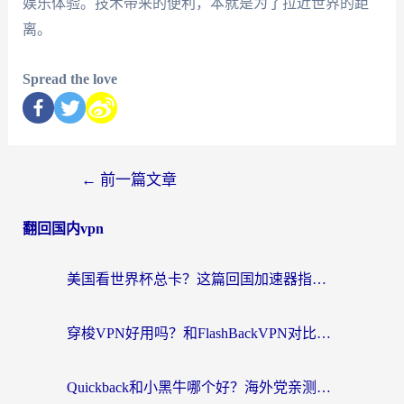
娱乐体验。技术带来的便利，本就是为了拉近世界的距
离。
Spread the love
←
前一篇文章
翻回国内vpn
美国看世界杯总卡？这篇回国加速器指南帮你无缝刷国内资源（附苹果手机VPN设置步骤）
穿梭VPN好用吗？和FlashBackVPN对比哪个回国效果更好？
Quickback和小黑牛哪个好？海外党亲测指南，选对回国加速器秒回国内