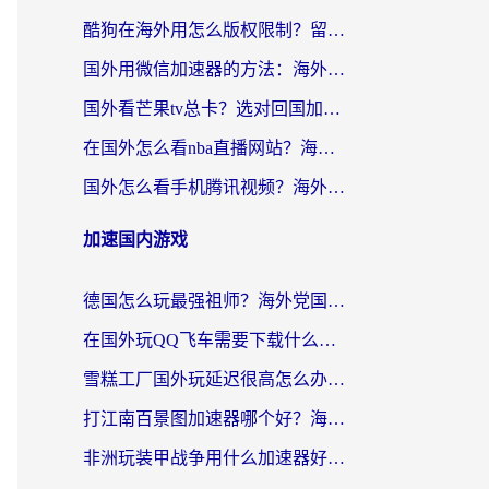
酷狗在海外用怎么版权限制？留学生亲测：3步解决听国内音乐难题
国外用微信加速器的方法：海外党无缝连接国内生活的实用指南
国外看芒果tv总卡？选对回国加速器，轻松追《浪姐》不费劲
在国外怎么看nba直播网站？海外党专属体育观赛指南，告别地区限制！
国外怎么看手机腾讯视频？海外党亲测有效的追剧加速器选择指南
加速国内游戏
德国怎么玩最强祖师？海外党国服游戏加速器选择全攻略（附宝可梦Online实测）
在国外玩QQ飞车需要下载什么加速器呢？海外党亲测有效的国服游戏加速指南
雪糕工厂国外玩延迟很高怎么办？海外玩家国服游戏加速终极攻略（附实测推荐）
打江南百景图加速器哪个好？海外党踩坑N次后，终于找到不卡的秘诀
非洲玩装甲战争用什么加速器好？海外党亲测有效的国服游戏加速方案