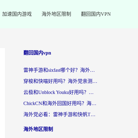
加速国内游戏
海外地区限制
翻回国内VPN
翻回国内vpn
雷神手游和sixfast哪个好？海外党亲测3款回国加速器，教你选对不踩坑
穿梭和快喵好用吗？海外党亲测：小众加速器对比+番茄加速器深度体验
云极和Unblock Youku好用吗？海外党亲测+2026回国加速器避坑指南
ChickCN和海外回国好用吗？海外党2026亲测：从手游到影音，选对加速器的3个关键
海外党必看：雷神手游和快帆TV版好用吗？3步选对回国加速器不踩坑
海外地区限制