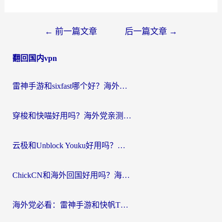
文
←
前一篇文章
后一篇文章
→
章
翻回国内vpn
导
航
雷神手游和sixfast哪个好？海外党亲测3款回国加速器，教你选对不踩坑
穿梭和快喵好用吗？海外党亲测：小众加速器对比+番茄加速器深度体验
云极和Unblock Youku好用吗？海外党亲测+2026回国加速器避坑指南
ChickCN和海外回国好用吗？海外党2026亲测：从手游到影音，选对加速器的3个关键
海外党必看：雷神手游和快帆TV版好用吗？3步选对回国加速器不踩坑