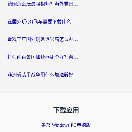
德国怎么玩最强祖师？海外党国服游戏加速器选择全攻略（附宝可梦Online实测）
在国外玩QQ飞车需要下载什么加速器呢？海外党亲测有效的国服游戏加速指南
雪糕工厂国外玩延迟很高怎么办？海外玩家国服游戏加速终极攻略（附实测推荐）
打江南百景图加速器哪个好？海外党踩坑N次后，终于找到不卡的秘诀
非洲玩装甲战争用什么加速器好？海外党亲测有效的国服游戏加速方案
下载应用
番茄 Windows PC电脑版