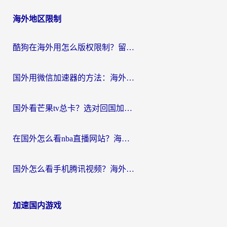
海外地区限制
酷狗在海外用怎么版权限制？留学生亲测：3步解决听国内音乐难题
国外用微信加速器的方法：海外党无缝连接国内生活的实用指南
国外看芒果tv总卡？选对回国加速器，轻松追《浪姐》不费劲
在国外怎么看nba直播网站？海外党专属体育观赛指南，告别地区限制！
国外怎么看手机腾讯视频？海外党亲测有效的追剧加速器选择指南
加速国内游戏