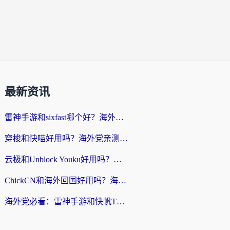
最新资讯
雷神手游和sixfast哪个好？海外党亲测3款回国加速器，教你选对不踩坑
穿梭和快喵好用吗？海外党亲测：小众加速器对比+番茄加速器深度体验
云极和Unblock Youku好用吗？海外党亲测+2026回国加速器避坑指南
ChickCN和海外回国好用吗？海外党2026亲测：从手游到影音，选对加速器的3个关键
海外党必看：雷神手游和快帆TV版好用吗？3步选对回国加速器不踩坑