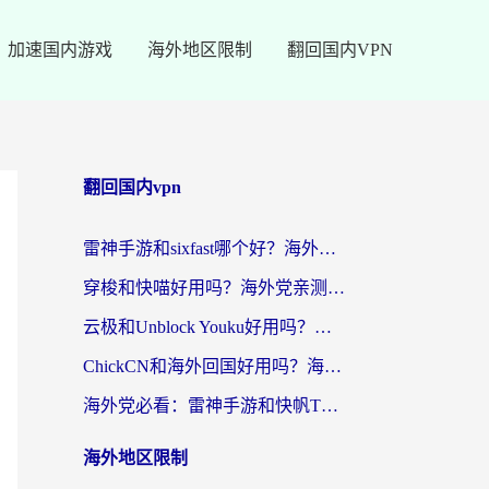
加速国内游戏
海外地区限制
翻回国内VPN
翻回国内vpn
雷神手游和sixfast哪个好？海外党亲测3款回国加速器，教你选对不踩坑
穿梭和快喵好用吗？海外党亲测：小众加速器对比+番茄加速器深度体验
云极和Unblock Youku好用吗？海外党亲测+2026回国加速器避坑指南
ChickCN和海外回国好用吗？海外党2026亲测：从手游到影音，选对加速器的3个关键
海外党必看：雷神手游和快帆TV版好用吗？3步选对回国加速器不踩坑
海外地区限制