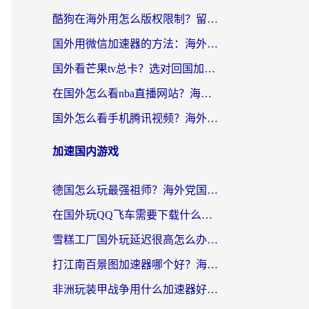
酷狗在海外用怎么版权限制？留学生亲测：3步解决听国内音乐难题
国外用微信加速器的方法：海外党无缝连接国内生活的实用指南
国外看芒果tv总卡？选对回国加速器，轻松追《浪姐》不费劲
在国外怎么看nba直播网站？海外党专属体育观赛指南，告别地区限制！
国外怎么看手机腾讯视频？海外党亲测有效的追剧加速器选择指南
加速国内游戏
德国怎么玩最强祖师？海外党国服游戏加速器选择全攻略（附宝可梦Online实测）
在国外玩QQ飞车需要下载什么加速器呢？海外党亲测有效的国服游戏加速指南
雪糕工厂国外玩延迟很高怎么办？海外玩家国服游戏加速终极攻略（附实测推荐）
打江南百景图加速器哪个好？海外党踩坑N次后，终于找到不卡的秘诀
非洲玩装甲战争用什么加速器好？海外党亲测有效的国服游戏加速方案