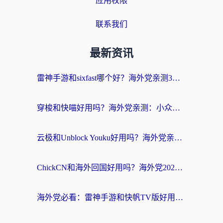
应用权限
联系我们
最新资讯
雷神手游和sixfast哪个好？海外党亲测3款回国加速器，教你选对不踩坑
穿梭和快喵好用吗？海外党亲测：小众加速器对比+番茄加速器深度体验
云极和Unblock Youku好用吗？海外党亲测+2026回国加速器避坑指南
ChickCN和海外回国好用吗？海外党2026亲测：从手游到影音，选对加速器的3个关键
海外党必看：雷神手游和快帆TV版好用吗？3步选对回国加速器不踩坑