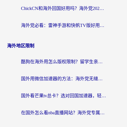
ChickCN和海外回国好用吗？海外党2026亲测：从手游到影音，选对加速器的3个关键
海外党必看：雷神手游和快帆TV版好用吗？3步选对回国加速器不踩坑
海外地区限制
酷狗在海外用怎么版权限制？留学生亲测：3步解决听国内音乐难题
国外用微信加速器的方法：海外党无缝连接国内生活的实用指南
国外看芒果tv总卡？选对回国加速器，轻松追《浪姐》不费劲
在国外怎么看nba直播网站？海外党专属体育观赛指南，告别地区限制！