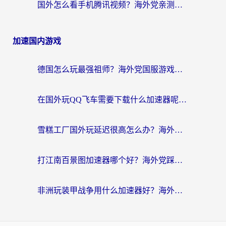
国外怎么看手机腾讯视频？海外党亲测有效的追剧加速器选择指南
加速国内游戏
德国怎么玩最强祖师？海外党国服游戏加速器选择全攻略（附宝可梦Online实测）
在国外玩QQ飞车需要下载什么加速器呢？海外党亲测有效的国服游戏加速指南
雪糕工厂国外玩延迟很高怎么办？海外玩家国服游戏加速终极攻略（附实测推荐）
打江南百景图加速器哪个好？海外党踩坑N次后，终于找到不卡的秘诀
非洲玩装甲战争用什么加速器好？海外党亲测有效的国服游戏加速方案