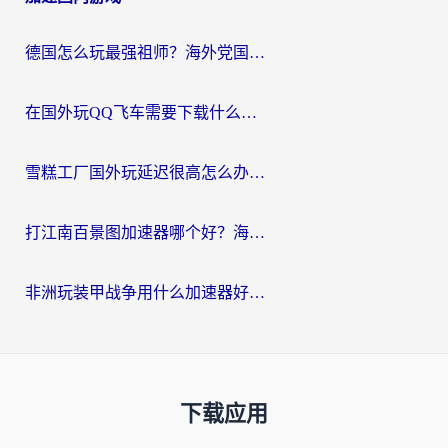
德国怎么玩最强祖师？海外党国服游戏加速器选择全攻略（附宝可梦Online实测）
在国外玩QQ飞车需要下载什么加速器呢？海外党亲测有效的国服游戏加速指南
雪糕工厂国外玩延迟很高怎么办？海外玩家国服游戏加速终极攻略（附实测推荐）
打江南百景图加速器哪个好？海外党踩坑N次后，终于找到不卡的秘诀
非洲玩装甲战争用什么加速器好？海外党亲测有效的国服游戏加速方案
下载应用