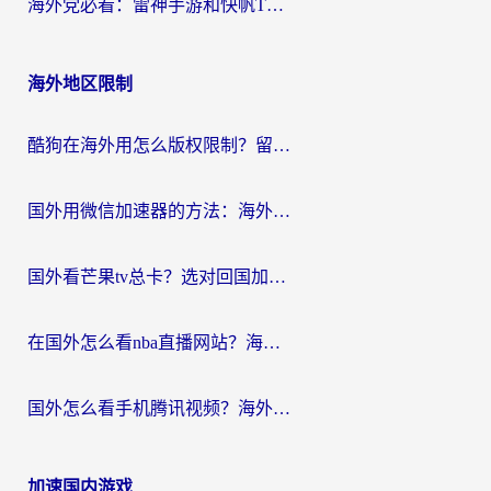
海外党必看：雷神手游和快帆TV版好用吗？3步选对回国加速器不踩坑
海外地区限制
酷狗在海外用怎么版权限制？留学生亲测：3步解决听国内音乐难题
国外用微信加速器的方法：海外党无缝连接国内生活的实用指南
国外看芒果tv总卡？选对回国加速器，轻松追《浪姐》不费劲
在国外怎么看nba直播网站？海外党专属体育观赛指南，告别地区限制！
国外怎么看手机腾讯视频？海外党亲测有效的追剧加速器选择指南
加速国内游戏