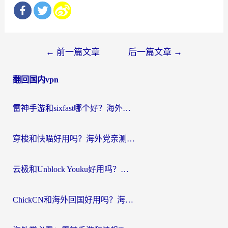
文
←
前一篇文章
后一篇文章
→
章
翻回国内vpn
导
航
雷神手游和sixfast哪个好？海外党亲测3款回国加速器，教你选对不踩坑
穿梭和快喵好用吗？海外党亲测：小众加速器对比+番茄加速器深度体验
云极和Unblock Youku好用吗？海外党亲测+2026回国加速器避坑指南
ChickCN和海外回国好用吗？海外党2026亲测：从手游到影音，选对加速器的3个关键