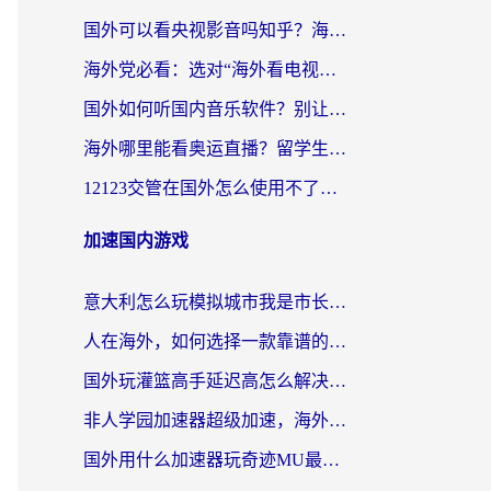
国外可以看央视影音吗知乎？海外党亲测有效的回国加速方案
海外党必看：选对“海外看电视剧软件”，再也不用愁国内剧刷不了
国外如何听国内音乐软件？别让地域限制，断了你的中文歌单
海外哪里能看奥运直播？留学生&海外华人必看的体育赛事观赛终极指南
12123交管在国外怎么使用不了？海外华人必看的无缝访问国内资源指南
加速国内游戏
意大利怎么玩模拟城市我是市长？海外党国服游戏加速终极攻略（附三国3量子特攻解决办法）
人在海外，如何选择一款靠谱的玩剑灵2加速器？
国外玩灌篮高手延迟高怎么解决？海外玩家国服游戏加速终极指南
非人学园加速器超级加速，海外玩家重返国服的通行证
国外用什么加速器玩奇迹MU最好？2026海外玩家国服游戏加速全攻略