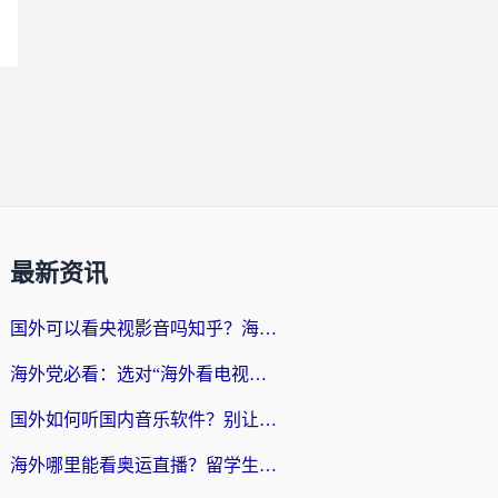
最新资讯
国外可以看央视影音吗知乎？海外党亲测有效的回国加速方案
海外党必看：选对“海外看电视剧软件”，再也不用愁国内剧刷不了
国外如何听国内音乐软件？别让地域限制，断了你的中文歌单
海外哪里能看奥运直播？留学生&海外华人必看的体育赛事观赛终极指南