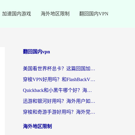
加速国内游戏
海外地区限制
翻回国内VPN
翻回国内vpn
美国看世界杯总卡？这篇回国加速器指南帮你无缝刷国内资源（附苹果手机VPN设置步骤）
穿梭VPN好用吗？和FlashBackVPN对比哪个回国效果更好？
Quickback和小黑牛哪个好？海外党亲测指南，选对回国加速器秒回国内
迅游和银河好用吗？海外用户如何选择回国加速器实现无缝访问国内资源
穿梭和奇游手游好用吗？海外党亲测3款回国加速器，附蜜蜂加速器七天试用攻略
海外地区限制