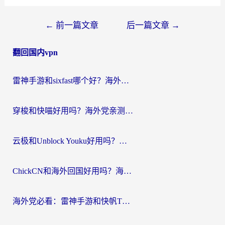
文
←
前一篇文章
后一篇文章
→
章
翻回国内vpn
导
航
雷神手游和sixfast哪个好？海外党亲测3款回国加速器，教你选对不踩坑
穿梭和快喵好用吗？海外党亲测：小众加速器对比+番茄加速器深度体验
云极和Unblock Youku好用吗？海外党亲测+2026回国加速器避坑指南
ChickCN和海外回国好用吗？海外党2026亲测：从手游到影音，选对加速器的3个关键
海外党必看：雷神手游和快帆TV版好用吗？3步选对回国加速器不踩坑