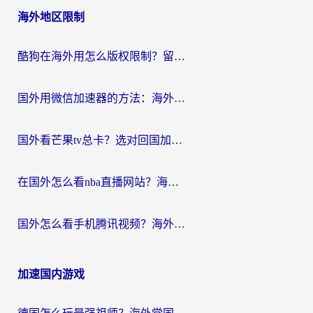
海外地区限制
酷狗在海外用怎么版权限制？留学生亲测：3步解决听国内音乐难题
国外用微信加速器的方法：海外党无缝连接国内生活的实用指南
国外看芒果tv总卡？选对回国加速器，轻松追《浪姐》不费劲
在国外怎么看nba直播网站？海外党专属体育观赛指南，告别地区限制！
国外怎么看手机腾讯视频？海外党亲测有效的追剧加速器选择指南
加速国内游戏