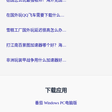
德国怎么玩最强祖师？海外党国服游戏加速器选择全攻略（附宝可梦Online实测）
在国外玩QQ飞车需要下载什么加速器呢？海外党亲测有效的国服游戏加速指南
雪糕工厂国外玩延迟很高怎么办？海外玩家国服游戏加速终极攻略（附实测推荐）
打江南百景图加速器哪个好？海外党踩坑N次后，终于找到不卡的秘诀
非洲玩装甲战争用什么加速器好？海外党亲测有效的国服游戏加速方案
下载应用
番茄 Windows PC电脑版