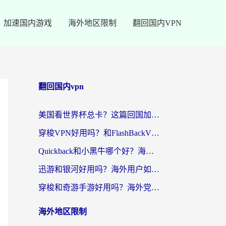
加速国内游戏
海外地区限制
翻回国内VPN
翻回国内vpn
美国看世界杯总卡？这篇回国加速器指南帮你无缝刷国内资源（附苹果手机VPN设置步骤）
穿梭VPN好用吗？和FlashBackVPN对比哪个回国效果更好？
Quickback和小黑牛哪个好？海外党亲测指南，选对回国加速器秒回国内
迅游和银河好用吗？海外用户如何选择回国加速器实现无缝访问国内资源
穿梭和奇游手游好用吗？海外党亲测3款回国加速器，附蜜蜂加速器七天试用攻略
海外地区限制