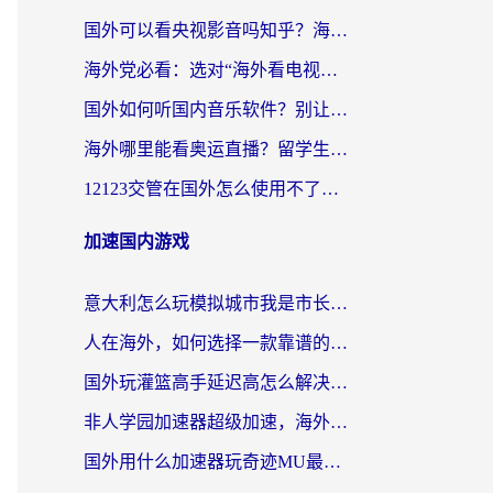
国外可以看央视影音吗知乎？海外党亲测有效的回国加速方案
海外党必看：选对“海外看电视剧软件”，再也不用愁国内剧刷不了
国外如何听国内音乐软件？别让地域限制，断了你的中文歌单
海外哪里能看奥运直播？留学生&海外华人必看的体育赛事观赛终极指南
12123交管在国外怎么使用不了？海外华人必看的无缝访问国内资源指南
加速国内游戏
意大利怎么玩模拟城市我是市长？海外党国服游戏加速终极攻略（附三国3量子特攻解决办法）
人在海外，如何选择一款靠谱的玩剑灵2加速器？
国外玩灌篮高手延迟高怎么解决？海外玩家国服游戏加速终极指南
非人学园加速器超级加速，海外玩家重返国服的通行证
国外用什么加速器玩奇迹MU最好？2026海外玩家国服游戏加速全攻略