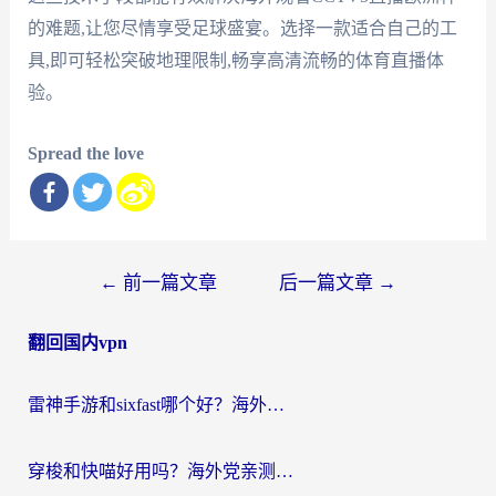
的难题,让您尽情享受足球盛宴。选择一款适合自己的工
具,即可轻松突破地理限制,畅享高清流畅的体育直播体
验。
Spread the love
文
←
前一篇文章
后一篇文章
→
章
翻回国内vpn
导
航
雷神手游和sixfast哪个好？海外党亲测3款回国加速器，教你选对不踩坑
穿梭和快喵好用吗？海外党亲测：小众加速器对比+番茄加速器深度体验