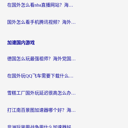
在国外怎么看nba直播网站？海外党专属体育观赛指南，告别地区限制！
国外怎么看手机腾讯视频？海外党亲测有效的追剧加速器选择指南
加速国内游戏
德国怎么玩最强祖师？海外党国服游戏加速器选择全攻略（附宝可梦Online实测）
在国外玩QQ飞车需要下载什么加速器呢？海外党亲测有效的国服游戏加速指南
雪糕工厂国外玩延迟很高怎么办？海外玩家国服游戏加速终极攻略（附实测推荐）
打江南百景图加速器哪个好？海外党踩坑N次后，终于找到不卡的秘诀
非洲玩装甲战争用什么加速器好？海外党亲测有效的国服游戏加速方案