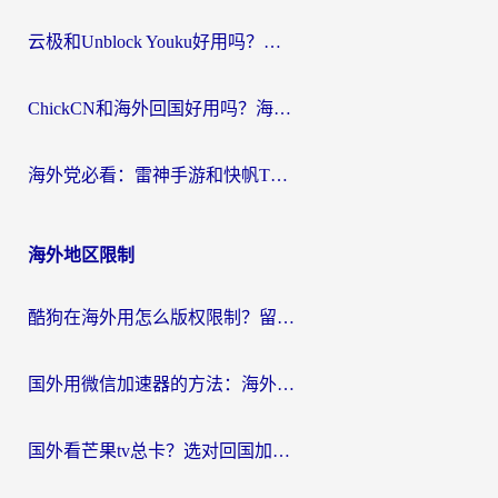
云极和Unblock Youku好用吗？海外党亲测+2026回国加速器避坑指南
ChickCN和海外回国好用吗？海外党2026亲测：从手游到影音，选对加速器的3个关键
海外党必看：雷神手游和快帆TV版好用吗？3步选对回国加速器不踩坑
海外地区限制
酷狗在海外用怎么版权限制？留学生亲测：3步解决听国内音乐难题
国外用微信加速器的方法：海外党无缝连接国内生活的实用指南
国外看芒果tv总卡？选对回国加速器，轻松追《浪姐》不费劲