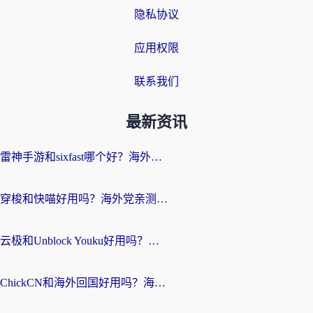
隐私协议
应用权限
联系我们
最新资讯
雷神手游和sixfast哪个好？海外党亲测3款回国加速器，教你选对不踩坑
穿梭和快喵好用吗？海外党亲测：小众加速器对比+番茄加速器深度体验
云极和Unblock Youku好用吗？海外党亲测+2026回国加速器避坑指南
ChickCN和海外回国好用吗？海外党2026亲测：从手游到影音，选对加速器的3个关键