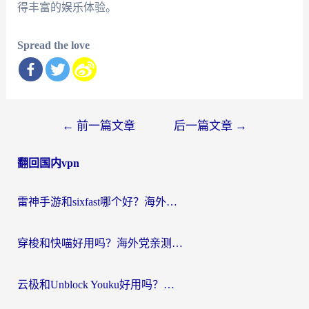
得丰富的娱乐体验。
Spread the love
文
←
前一篇文章
后一篇文章
→
章
翻回国内vpn
导
航
雷神手游和sixfast哪个好？海外党亲测3款回国加速器，教你选对不踩坑
穿梭和快喵好用吗？海外党亲测：小众加速器对比+番茄加速器深度体验
云极和Unblock Youku好用吗？海外党亲测+2026回国加速器避坑指南