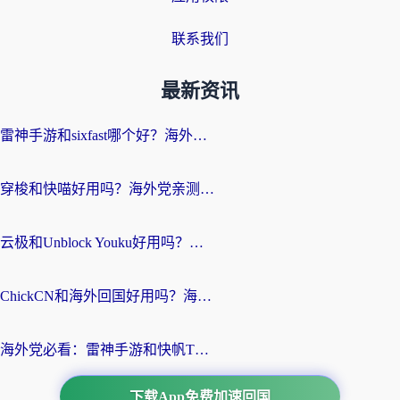
联系我们
最新资讯
雷神手游和sixfast哪个好？海外党亲测3款回国加速器，教你选对不踩坑
穿梭和快喵好用吗？海外党亲测：小众加速器对比+番茄加速器深度体验
云极和Unblock Youku好用吗？海外党亲测+2026回国加速器避坑指南
ChickCN和海外回国好用吗？海外党2026亲测：从手游到影音，选对加速器的3个关键
海外党必看：雷神手游和快帆TV版好用吗？3步选对回国加速器不踩坑
下载App免费加速回国