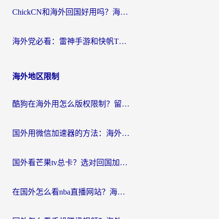
ChickCN和海外回国好用吗？海外党2026亲测：从手游到影音，选对加速器的3个关键
海外党必看：雷神手游和快帆TV版好用吗？3步选对回国加速器不踩坑
海外地区限制
酷狗在海外用怎么版权限制？留学生亲测：3步解决听国内音乐难题
国外用微信加速器的方法：海外党无缝连接国内生活的实用指南
国外看芒果tv总卡？选对回国加速器，轻松追《浪姐》不费劲
在国外怎么看nba直播网站？海外党专属体育观赛指南，告别地区限制！