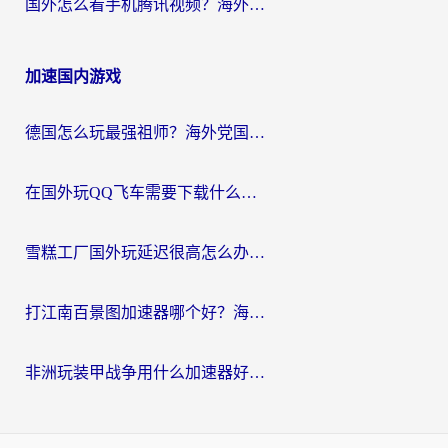
国外怎么看手机腾讯视频？海外党亲测有效的追剧加速器选择指南
加速国内游戏
德国怎么玩最强祖师？海外党国服游戏加速器选择全攻略（附宝可梦Online实测）
在国外玩QQ飞车需要下载什么加速器呢？海外党亲测有效的国服游戏加速指南
雪糕工厂国外玩延迟很高怎么办？海外玩家国服游戏加速终极攻略（附实测推荐）
打江南百景图加速器哪个好？海外党踩坑N次后，终于找到不卡的秘诀
非洲玩装甲战争用什么加速器好？海外党亲测有效的国服游戏加速方案