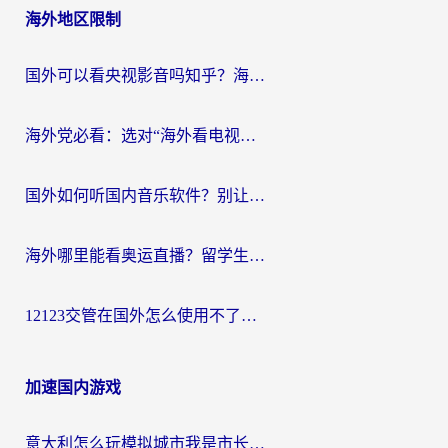
海外地区限制
国外可以看央视影音吗知乎？海外党亲测有效的回国加速方案
海外党必看：选对“海外看电视剧软件”，再也不用愁国内剧刷不了
国外如何听国内音乐软件？别让地域限制，断了你的中文歌单
海外哪里能看奥运直播？留学生&海外华人必看的体育赛事观赛终极指南
12123交管在国外怎么使用不了？海外华人必看的无缝访问国内资源指南
加速国内游戏
意大利怎么玩模拟城市我是市长？海外党国服游戏加速终极攻略（附三国3量子特攻解决办法）