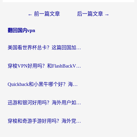
文
←
前一篇文章
后一篇文章
→
章
翻回国内vpn
导
航
美国看世界杯总卡？这篇回国加速器指南帮你无缝刷国内资源（附苹果手机VPN设置步骤）
穿梭VPN好用吗？和FlashBackVPN对比哪个回国效果更好？
Quickback和小黑牛哪个好？海外党亲测指南，选对回国加速器秒回国内
迅游和银河好用吗？海外用户如何选择回国加速器实现无缝访问国内资源
穿梭和奇游手游好用吗？海外党亲测3款回国加速器，附蜜蜂加速器七天试用攻略