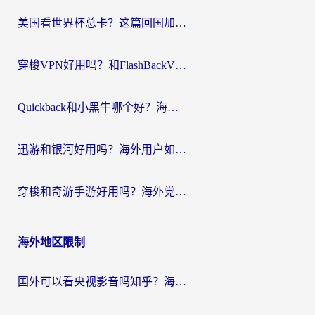
航
美国看世界杯总卡？这篇回国加速器指南帮你无缝刷国内资源（附苹果手机VPN设置步骤）
穿梭VPN好用吗？和FlashBackVPN对比哪个回国效果更好？
Quickback和小黑牛哪个好？海外党亲测指南，选对回国加速器秒回国内
迅游和银河好用吗？海外用户如何选择回国加速器实现无缝访问国内资源
穿梭和奇游手游好用吗？海外党亲测3款回国加速器，附蜜蜂加速器七天试用攻略
海外地区限制
国外可以看央视影音吗知乎？海外党亲测有效的回国加速方案