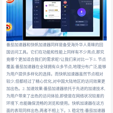
番茄加速器和快帆加速器同样是备受海外华人青睐的回
国访问工具。它们在功能和性能上同样有不少亮点,那究
竟哪个更加适合我们的需求呢?让我们来对比一下:1. 节点
覆盖:番茄加速器在全球拥有众多节点,地理分布广泛,能够
为用户提供多样化的选择。而快帆加速器虽然节点相对
较少,但都经过了精心优化,对中国大陆地区的访问效果更
加出色。2. 加速效果:番茄加速器依托于先进的加速技术,
为用户带来了出色的访问体验,即使是在网络状况较差的
环境下,也能确保流畅的浏览和使用。快帆加速器在这方
面的表现同样出色,两者不相上下。3. 稳定性:番茄加速器