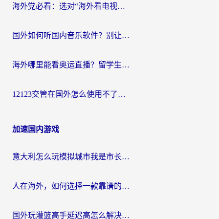
海外党必看：选对“海外看电视剧软件”，再也不用愁国内剧刷不了
国外如何听国内音乐软件？别让地域限制，断了你的中文歌单
海外哪里能看奥运直播？留学生&海外华人必看的体育赛事观赛终极指南
12123交管在国外怎么使用不了？海外华人必看的无缝访问国内资源指南
加速国内游戏
意大利怎么玩模拟城市我是市长？海外党国服游戏加速终极攻略（附三国3量子特攻解决办法）
人在海外，如何选择一款靠谱的玩剑灵2加速器？
国外玩灌篮高手延迟高怎么解决？海外玩家国服游戏加速终极指南