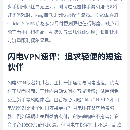
步手机刷小红书无压力。测试过玩雷神手游和浩飞哪个
好类游戏时，Ping值低让团队战操作流畅。长尾体验如
ChickCN VPN价格多少月付更划算也值得琢磨。缺点可
能在新手门槛稍高，初次设置需几分钟适应；长期使用
时流量限制偶尔显现。
闪电VPN速评：追求轻便的短途
伙伴
闪电VPN取名如其名，主打一键连接与闪电速度。优点
在于界面极简，三秒内启动访问抖音或微博；试用期免
费让新手零风险体验。回看核心问题ChickCN VPN和闪
电VPN对比哪个回国效果更好？闪电压在某些场景略
胜：例如短期出差刷微信支付，它快速响应不拖沓；影
音平台1080P加载也顺滑。但闪电在稳定性上不足，高峰