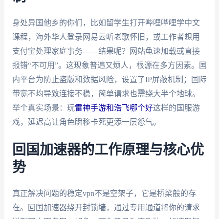
身处异国他乡的你们，比如留学生打开哔哩哔哩学中文
课程，海外华人登录网易云听老歌怀旧，或工作者想用
支付宝处理家庭事务——结果呢？网站龟速加载或直接
报错“不可用”。这现象普遍又烦人，根源在多方因素。国
内平台为防止盗版和数据风险，设置了IP屏蔽机制；国际
带宽不均导致连接不稳，简单请求也需绕大半个地球。
举个真实场景：玩
雷神手游和浩飞哪个好
这样的国服游
戏，延迟高让角色瞬移卡死更添一层怨气。
回国加速器的工作原理与核心优
势
真正解决问题的稳定vpn不是空架子，它是桥梁般的存
在。回国加速器绕开封锁墙，通过专用通道将你的请求