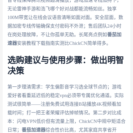
音专线保障腾讯视频超清播放，游戏加速专线加持下，
无论雷神手游和浩飞哪个好对战都能流畅如丝。独享
100M带宽让在线会议语音清晰如面对面。安全层面，数
据加密专线传输确保支付密码不外泄；售后团队24小时
在岗处理故障，不让你孤单无助。长尾亮点例如
番茄加
速器
安装教程下载指南实测比ChickCN简单得多。
选购建议与使用步骤：做出明智
决策
第一步理清需求：学生偏影音学习选全球节点的；游戏
爱好者看重延迟低的稳定vpn必须带专属优化通道。实际
测试很简单——注册免费试用连接B站播放4K视频看加
载时间；打一把王者荣耀评估掉帧情况。第二步对比成
本：闪电VPN低价但有流量上限，ChickCN中规中矩适合
日常；
番茄加速器
综合性价比高，尤其家庭共享省开