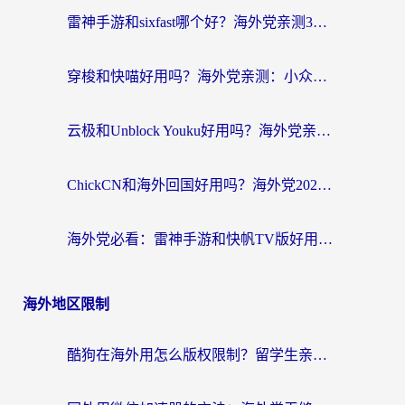
雷神手游和sixfast哪个好？海外党亲测3款回国加速器，教你选对不踩坑
穿梭和快喵好用吗？海外党亲测：小众加速器对比+番茄加速器深度体验
云极和Unblock Youku好用吗？海外党亲测+2026回国加速器避坑指南
ChickCN和海外回国好用吗？海外党2026亲测：从手游到影音，选对加速器的3个关键
海外党必看：雷神手游和快帆TV版好用吗？3步选对回国加速器不踩坑
海外地区限制
酷狗在海外用怎么版权限制？留学生亲测：3步解决听国内音乐难题