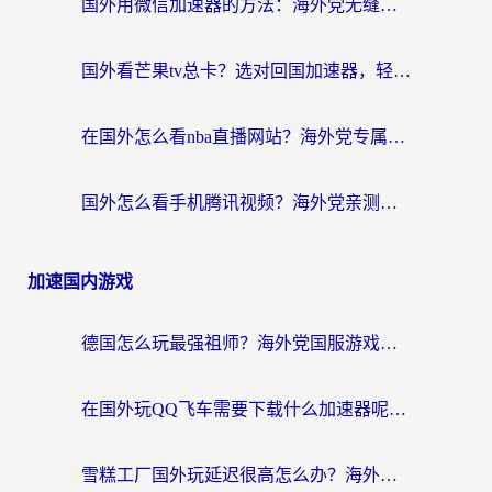
国外用微信加速器的方法：海外党无缝连接国内生活的实用指南
国外看芒果tv总卡？选对回国加速器，轻松追《浪姐》不费劲
在国外怎么看nba直播网站？海外党专属体育观赛指南，告别地区限制！
国外怎么看手机腾讯视频？海外党亲测有效的追剧加速器选择指南
加速国内游戏
德国怎么玩最强祖师？海外党国服游戏加速器选择全攻略（附宝可梦Online实测）
在国外玩QQ飞车需要下载什么加速器呢？海外党亲测有效的国服游戏加速指南
雪糕工厂国外玩延迟很高怎么办？海外玩家国服游戏加速终极攻略（附实测推荐）