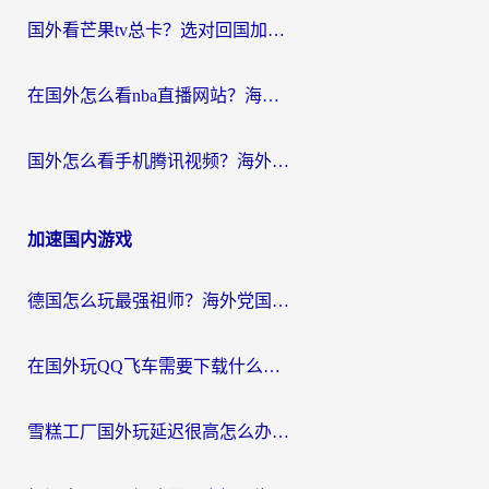
国外看芒果tv总卡？选对回国加速器，轻松追《浪姐》不费劲
在国外怎么看nba直播网站？海外党专属体育观赛指南，告别地区限制！
国外怎么看手机腾讯视频？海外党亲测有效的追剧加速器选择指南
加速国内游戏
德国怎么玩最强祖师？海外党国服游戏加速器选择全攻略（附宝可梦Online实测）
在国外玩QQ飞车需要下载什么加速器呢？海外党亲测有效的国服游戏加速指南
雪糕工厂国外玩延迟很高怎么办？海外玩家国服游戏加速终极攻略（附实测推荐）