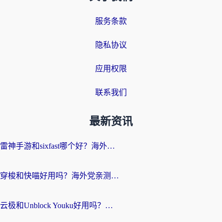
服务条款
隐私协议
应用权限
联系我们
最新资讯
雷神手游和sixfast哪个好？海外党亲测3款回国加速器，教你选对不踩坑
穿梭和快喵好用吗？海外党亲测：小众加速器对比+番茄加速器深度体验
云极和Unblock Youku好用吗？海外党亲测+2026回国加速器避坑指南