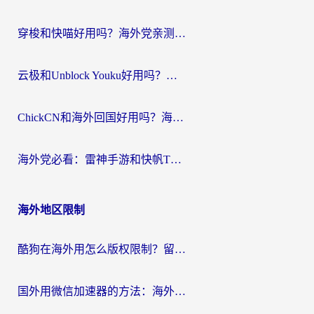
穿梭和快喵好用吗？海外党亲测：小众加速器对比+番茄加速器深度体验
云极和Unblock Youku好用吗？海外党亲测+2026回国加速器避坑指南
ChickCN和海外回国好用吗？海外党2026亲测：从手游到影音，选对加速器的3个关键
海外党必看：雷神手游和快帆TV版好用吗？3步选对回国加速器不踩坑
海外地区限制
酷狗在海外用怎么版权限制？留学生亲测：3步解决听国内音乐难题
国外用微信加速器的方法：海外党无缝连接国内生活的实用指南