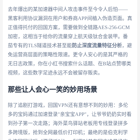
去年爆出的某加速器中间人攻击事件至今令人后怕——
黑客利用协议漏洞在用户和券商APP间植入伪造页面。真
正值得托付的回国方案，需要做到全链路AES-256-GCM
加密，这相当于给你的流量穿上航天级钛合金装甲。番
茄专有的TLS隧道技术甚至能
防止深度流量特征分析
，避
免运营商层面的策略性限速。更令人安心的是其严格的
无日志政策，你在小红书搜索什么话题、在B站点赞哪类
视频，这些数字足迹永远不会被留存贩卖。
那些让人会心一笑的妙用场景
除了追剧打游戏，回国VPN还有意想不到的妙用：多伦
多的宝妈通过加速登录"亲宝宝APP"，让爷爷奶奶实时看
到孙子第一次走路；海外菜鸟驿站老板用专线登录拼多
多跨境版，抢到全网最低价打印机；最绝的是伯克利学