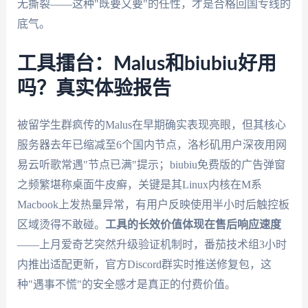
无撕裂——这种"既要又要"的任性，才是合格回国专线的
底气。
工具擂台：Malus和biubiu好用
吗？真实体验报告
被留学生群疯传的Malus在早期确实表现亮眼，但其核心
服务器去年已缩减至6个国内节点，洛杉矶用户深夜用网
易云听歌常遇"节点已满"提示；biubiu免费版的广告弹窗
之频繁堪称桌面牛皮癣，关键是其Linux内核在M系
Macbook上发热量异常，有用户反映使用半小时后触控板
区域烫得不敢碰。
工具的长效价值体现在售后响应速度
——上月爱奇艺突然升级验证机制时，番茄技术组3小时
内推出适配更新，官方Discord群实时推送修复包，这
种"遇事不慌"的安全感才是真正的付费价值。