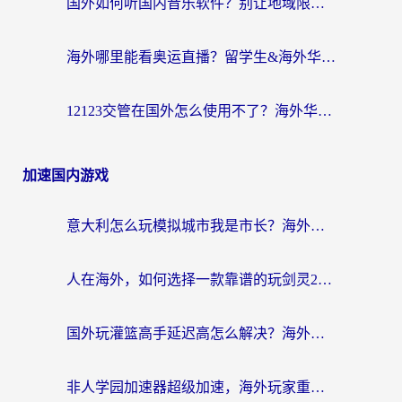
国外如何听国内音乐软件？别让地域限制，断了你的中文歌单
海外哪里能看奥运直播？留学生&海外华人必看的体育赛事观赛终极指南
12123交管在国外怎么使用不了？海外华人必看的无缝访问国内资源指南
加速国内游戏
意大利怎么玩模拟城市我是市长？海外党国服游戏加速终极攻略（附三国3量子特攻解决办法）
人在海外，如何选择一款靠谱的玩剑灵2加速器？
国外玩灌篮高手延迟高怎么解决？海外玩家国服游戏加速终极指南
非人学园加速器超级加速，海外玩家重返国服的通行证