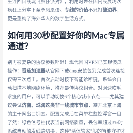
生连回国线玩《蛋仔派对》，利用时差在国内凌晨场次
疯狂上分拿下至尊凤凰蛋。
专线的价值不只打破边界
，
更是重构了海外华人的数字生活方式。
如何用30秒配置好你的Mac专属
通道？
别再被复杂的协议参数吓退！现代回国VPN已实现傻瓜
操作：
番茄加速器
从官网下载dmg安装包到完成首次连接
仅需三次点击。首次启动时按下智能诊断键，系统会自
动扫描本地网络环境，推荐最佳协议组合。对网速吹毛
求疵的用户，可以手动切换6个核心城市节点——尤其建
议尝试
济南、珠海这类非一线城市节点
，避开北京上海
的主干网出口拥塞。配置完成后在菜单栏监控浮窗一目
了然：绿色信号柱代表当前网络质量，丢包率超过3%时
系统自动触发线路切换，这种"活体管家"般的智能守护才