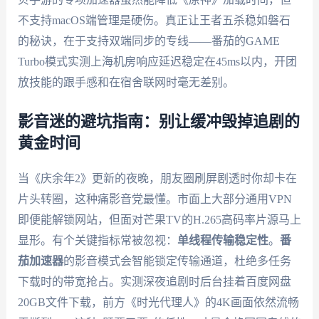
不支持macOS端管理是硬伤。真正让王者五杀稳如磐石
的秘诀，在于支持双端同步的专线——番茄的GAME
Turbo模式实测上海机房响应延迟稳定在45ms以内，开团
放技能的跟手感和在宿舍联网时毫无差别。
影音迷的避坑指南：别让缓冲毁掉追剧的
黄金时间
当《庆余年2》更新的夜晚，朋友圈刷屏剧透时你却卡在
片头转圈，这种痛影音党最懂。市面上大部分通用VPN
即便能解锁网站，但面对芒果TV的H.265高码率片源马上
显形。有个关键指标常被忽视：
单线程传输稳定性
。
番
茄加速器
的影音模式会智能锁定传输通道，杜绝多任务
下载时的带宽抢占。实测深夜追剧时后台挂着百度网盘
20GB文件下载，前方《时光代理人》的4K画面依然流畅