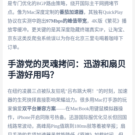
是专门优化的BGP路由策略，绕开国际主干网拥堵节
点。像为Mac深度定制的
番茄加速器
，其独有QuickPlay
协议在实测中跑出
97Mbps的峰值带宽
，4K版《繁花》播
放零缓冲。更关键的是其深度隐藏终端真实IP，让淘宝、
京东这类反爬虫系统误以为你在北京三里屯喝着咖啡下
订单。
手游党的灵魂拷问：迅游和扇贝
手游好用吗？
在纽约凌晨三点被队友狂吼"吕布跳大啊！"的时刻，加速
器的生死抉择直接影响荣耀战力。很多用Mac打手游的玩
家偏爱
双平台兼容方案
——在MacBook用键鼠模拟器操
作，iPhone开启同账号热备。迅游国际服优化见长但回国
线路常波动，高峰局Ping值跳到180ms就等着被举报；扇
贝手游的专项加速器虽然能降低《原神》加载时间，但