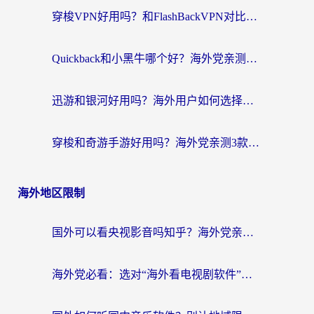
穿梭VPN好用吗？和FlashBackVPN对比哪个回国效果更好？
Quickback和小黑牛哪个好？海外党亲测指南，选对回国加速器秒回国内
迅游和银河好用吗？海外用户如何选择回国加速器实现无缝访问国内资源
穿梭和奇游手游好用吗？海外党亲测3款回国加速器，附蜜蜂加速器七天试用攻略
海外地区限制
国外可以看央视影音吗知乎？海外党亲测有效的回国加速方案
海外党必看：选对“海外看电视剧软件”，再也不用愁国内剧刷不了