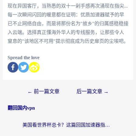
现在异国客厅，当熟悉的双十一剁手感再次涌现在指尖...
每一次瞬间闪回的暖意都在证明：优质加速器赋予的早
已不止网络自由，而是将那份名为"故乡"的归属感稳稳接
入云端。选择真正懂海外华人的专线服务，让那些令人
窒息的"该地区不可用"提示彻底成为历史扉页的尘埃吧。
Spread the love
←
前一篇文章
后一篇文章
→
翻回国内vpn
美国看世界杯总卡？这篇回国加速器指南帮你无缝刷国内资源（附苹果手机VPN设置步骤）