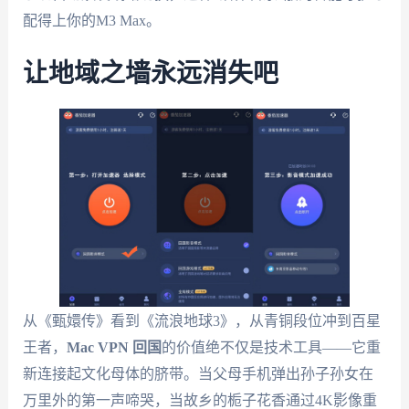
配得上你的M3 Max。
让地域之墙永远消失吧
从《甄嬛传》看到《流浪地球3》，从青铜段位冲到百星
王者，
Mac VPN 回国
的价值绝不仅是技术工具——它重
新连接起文化母体的脐带。当父母手机弹出孙子孙女在
万里外的第一声啼哭，当故乡的栀子花香通过4K影像重