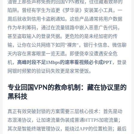
油管上那些声称免费的回国VPN教程，往往藏着致命的
陷阱。曾经有学生为追更《梦华录》安装某小工具，一
周后就收到信用卡盗刷通知。这些产品通常将用户数据
作为牟利筹码，通过在流量链路中嵌入恶意广告代码，
甚至盗取输入的登录凭据。更危险的是未经加密的传
输，让你在公共网络下如同"裸奔"，银行卡信息、微信聊
天内容在黑客眼里一览无遗。即便侥幸没遭遇安全危
机，
高峰时段不足1Mbps的速率看视频必卡成PPT
，登录
网银时频繁的验证码失败更是家常便饭。
专业回国VPN的救命机制：藏在协议里的
黑科技
真正有效突破封锁的方案需要三层核心技术：首先是动
态混淆协议，让加速流量伪装成普通HTTPS加密流量；
其次是智能终端管理协议，能绕过APP的位置检测；最后