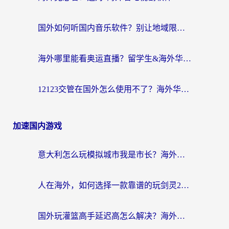
国外如何听国内音乐软件？别让地域限制，断了你的中文歌单
海外哪里能看奥运直播？留学生&海外华人必看的体育赛事观赛终极指南
12123交管在国外怎么使用不了？海外华人必看的无缝访问国内资源指南
加速国内游戏
意大利怎么玩模拟城市我是市长？海外党国服游戏加速终极攻略（附三国3量子特攻解决办法）
人在海外，如何选择一款靠谱的玩剑灵2加速器？
国外玩灌篮高手延迟高怎么解决？海外玩家国服游戏加速终极指南