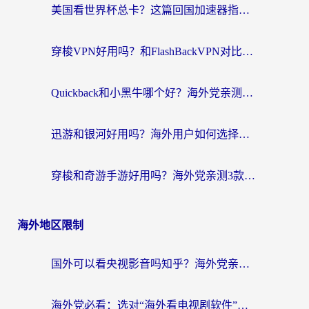
美国看世界杯总卡？这篇回国加速器指南帮你无缝刷国内资源（附苹果手机VPN设置步骤）
穿梭VPN好用吗？和FlashBackVPN对比哪个回国效果更好？
Quickback和小黑牛哪个好？海外党亲测指南，选对回国加速器秒回国内
迅游和银河好用吗？海外用户如何选择回国加速器实现无缝访问国内资源
穿梭和奇游手游好用吗？海外党亲测3款回国加速器，附蜜蜂加速器七天试用攻略
海外地区限制
国外可以看央视影音吗知乎？海外党亲测有效的回国加速方案
海外党必看：选对“海外看电视剧软件”，再也不用愁国内剧刷不了