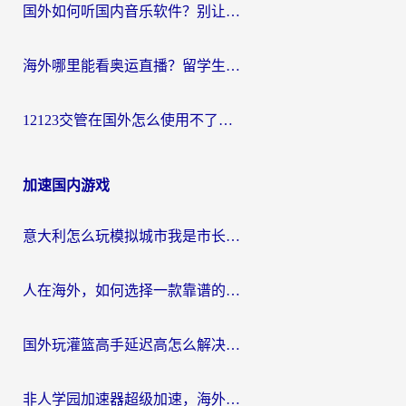
国外如何听国内音乐软件？别让地域限制，断了你的中文歌单
海外哪里能看奥运直播？留学生&海外华人必看的体育赛事观赛终极指南
12123交管在国外怎么使用不了？海外华人必看的无缝访问国内资源指南
加速国内游戏
意大利怎么玩模拟城市我是市长？海外党国服游戏加速终极攻略（附三国3量子特攻解决办法）
人在海外，如何选择一款靠谱的玩剑灵2加速器？
国外玩灌篮高手延迟高怎么解决？海外玩家国服游戏加速终极指南
非人学园加速器超级加速，海外玩家重返国服的通行证