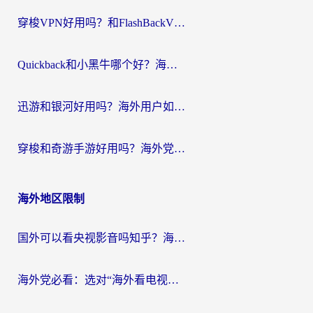
穿梭VPN好用吗？和FlashBackVPN对比哪个回国效果更好？
Quickback和小黑牛哪个好？海外党亲测指南，选对回国加速器秒回国内
迅游和银河好用吗？海外用户如何选择回国加速器实现无缝访问国内资源
穿梭和奇游手游好用吗？海外党亲测3款回国加速器，附蜜蜂加速器七天试用攻略
海外地区限制
国外可以看央视影音吗知乎？海外党亲测有效的回国加速方案
海外党必看：选对“海外看电视剧软件”，再也不用愁国内剧刷不了