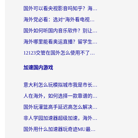
国外可以看央视影音吗知乎？海外党亲测有效的回国加速方案
海外党必看：选对“海外看电视剧软件”，再也不用愁国内剧刷不了
国外如何听国内音乐软件？别让地域限制，断了你的中文歌单
海外哪里能看奥运直播？留学生&海外华人必看的体育赛事观赛终极指南
12123交管在国外怎么使用不了？海外华人必看的无缝访问国内资源指南
加速国内游戏
意大利怎么玩模拟城市我是市长？海外党国服游戏加速终极攻略（附三国3量子特攻解决办法）
人在海外，如何选择一款靠谱的玩剑灵2加速器？
国外玩灌篮高手延迟高怎么解决？海外玩家国服游戏加速终极指南
非人学园加速器超级加速，海外玩家重返国服的通行证
国外用什么加速器玩奇迹MU最好？2026海外玩家国服游戏加速全攻略