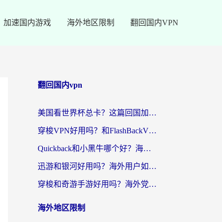
加速国内游戏
海外地区限制
翻回国内VPN
翻回国内vpn
美国看世界杯总卡？这篇回国加速器指南帮你无缝刷国内资源（附苹果手机VPN设置步骤）
穿梭VPN好用吗？和FlashBackVPN对比哪个回国效果更好？
Quickback和小黑牛哪个好？海外党亲测指南，选对回国加速器秒回国内
迅游和银河好用吗？海外用户如何选择回国加速器实现无缝访问国内资源
穿梭和奇游手游好用吗？海外党亲测3款回国加速器，附蜜蜂加速器七天试用攻略
海外地区限制