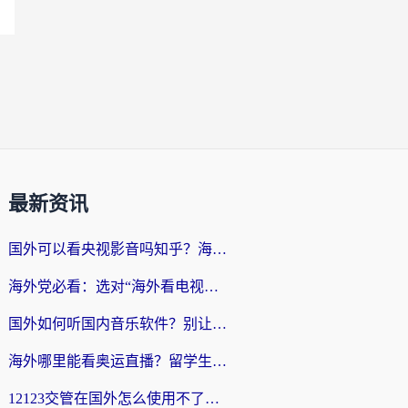
最新资讯
国外可以看央视影音吗知乎？海外党亲测有效的回国加速方案
海外党必看：选对“海外看电视剧软件”，再也不用愁国内剧刷不了
国外如何听国内音乐软件？别让地域限制，断了你的中文歌单
海外哪里能看奥运直播？留学生&海外华人必看的体育赛事观赛终极指南
12123交管在国外怎么使用不了？海外华人必看的无缝访问国内资源指南