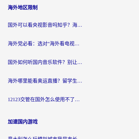
海外地区限制
国外可以看央视影音吗知乎？海外党亲测有效的回国加速方案
海外党必看：选对“海外看电视剧软件”，再也不用愁国内剧刷不了
国外如何听国内音乐软件？别让地域限制，断了你的中文歌单
海外哪里能看奥运直播？留学生&海外华人必看的体育赛事观赛终极指南
12123交管在国外怎么使用不了？海外华人必看的无缝访问国内资源指南
加速国内游戏