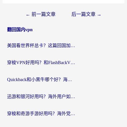
文
←
前一篇文章
后一篇文章
→
章
翻回国内vpn
导
航
美国看世界杯总卡？这篇回国加速器指南帮你无缝刷国内资源（附苹果手机VPN设置步骤）
穿梭VPN好用吗？和FlashBackVPN对比哪个回国效果更好？
Quickback和小黑牛哪个好？海外党亲测指南，选对回国加速器秒回国内
迅游和银河好用吗？海外用户如何选择回国加速器实现无缝访问国内资源
穿梭和奇游手游好用吗？海外党亲测3款回国加速器，附蜜蜂加速器七天试用攻略