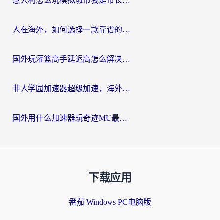
意大利怎么玩模拟城市我是市长？海外党国服游戏加速终极攻略（附三国3量子特攻解决办法）
人在海外，如何选择一款靠谱的玩剑灵2加速器？
国外玩灌篮高手延迟高怎么解决？海外玩家国服游戏加速终极指南
非人学园加速器超级加速，海外玩家重返国服的通行证
国外用什么加速器玩奇迹MU最好？2026海外玩家国服游戏加速全攻略
下载应用
番茄 Windows PC电脑版