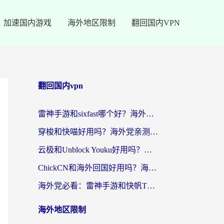
加速国内游戏
海外地区限制
翻回国内VPN
翻回国内vpn
雷神手游和sixfast哪个好？海外党亲测3款回国加速器，教你选对不踩坑
穿梭和快喵好用吗？海外党亲测：小众加速器对比+番茄加速器深度体验
云极和Unblock Youku好用吗？海外党亲测+2026回国加速器避坑指南
ChickCN和海外回国好用吗？海外党2026亲测：从手游到影音，选对加速器的3个关键
海外党必看：雷神手游和快帆TV版好用吗？3步选对回国加速器不踩坑
海外地区限制