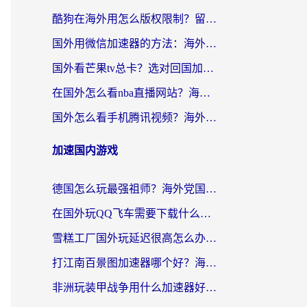
酷狗在海外用怎么版权限制？留学生亲测：3步解决听国内音乐难题
国外用微信加速器的方法：海外党无缝连接国内生活的实用指南
国外看芒果tv总卡？选对回国加速器，轻松追《浪姐》不费劲
在国外怎么看nba直播网站？海外党专属体育观赛指南，告别地区限制！
国外怎么看手机腾讯视频？海外党亲测有效的追剧加速器选择指南
加速国内游戏
德国怎么玩最强祖师？海外党国服游戏加速器选择全攻略（附宝可梦Online实测）
在国外玩QQ飞车需要下载什么加速器呢？海外党亲测有效的国服游戏加速指南
雪糕工厂国外玩延迟很高怎么办？海外玩家国服游戏加速终极攻略（附实测推荐）
打江南百景图加速器哪个好？海外党踩坑N次后，终于找到不卡的秘诀
非洲玩装甲战争用什么加速器好？海外党亲测有效的国服游戏加速方案