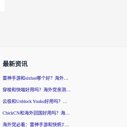
最新资讯
雷神手游和sixfast哪个好？海外党亲测3款回国加速器，教你选对不踩坑
穿梭和快喵好用吗？海外党亲测：小众加速器对比+番茄加速器深度体验
云极和Unblock Youku好用吗？海外党亲测+2026回国加速器避坑指南
ChickCN和海外回国好用吗？海外党2026亲测：从手游到影音，选对加速器的3个关键
海外党必看：雷神手游和快帆TV版好用吗？3步选对回国加速器不踩坑