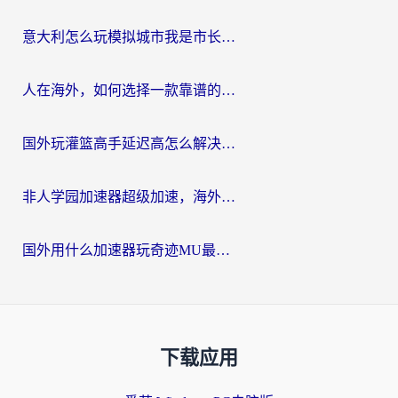
意大利怎么玩模拟城市我是市长？海外党国服游戏加速终极攻略（附三国3量子特攻解决办法）
人在海外，如何选择一款靠谱的玩剑灵2加速器？
国外玩灌篮高手延迟高怎么解决？海外玩家国服游戏加速终极指南
非人学园加速器超级加速，海外玩家重返国服的通行证
国外用什么加速器玩奇迹MU最好？2026海外玩家国服游戏加速全攻略
下载应用