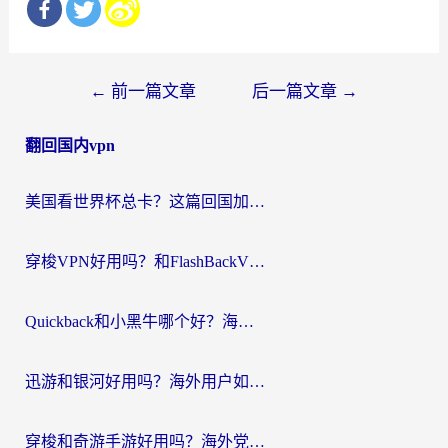
文
←
前一篇文章
后一篇文章
→
章
翻回国内vpn
导
航
美国看世界杯总卡？这篇回国加速器指南帮你无缝刷国内资源（附苹果手机VPN设置步骤）
穿梭VPN好用吗？和FlashBackVPN对比哪个回国效果更好？
Quickback和小黑牛哪个好？海外党亲测指南，选对回国加速器秒回国内
迅游和银河好用吗？海外用户如何选择回国加速器实现无缝访问国内资源
穿梭和奇游手游好用吗？海外党亲测3款回国加速器，附蜜蜂加速器七天试用攻略