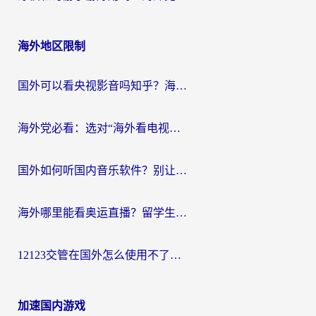
海外地区限制
国外可以看央视影音吗知乎？海外党亲测有效的回国加速方案
海外党必看：选对“海外看电视剧软件”，再也不用愁国内剧刷不了
国外如何听国内音乐软件？别让地域限制，断了你的中文歌单
海外哪里能看奥运直播？留学生&海外华人必看的体育赛事观赛终极指南
12123交管在国外怎么使用不了？海外华人必看的无缝访问国内资源指南
加速国内游戏