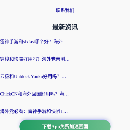
联系我们
最新资讯
雷神手游和sixfast哪个好？海外党亲测3款回国加速器，教你选对不踩坑
穿梭和快喵好用吗？海外党亲测：小众加速器对比+番茄加速器深度体验
云极和Unblock Youku好用吗？海外党亲测+2026回国加速器避坑指南
ChickCN和海外回国好用吗？海外党2026亲测：从手游到影音，选对加速器的3个关键
海外党必看：雷神手游和快帆TV版好用吗？3步选对回国加速器不踩坑
下载App免费加速回国