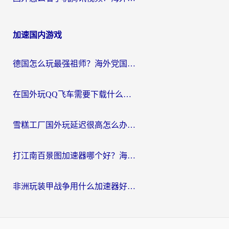
加速国内游戏
德国怎么玩最强祖师？海外党国服游戏加速器选择全攻略（附宝可梦Online实测）
在国外玩QQ飞车需要下载什么加速器呢？海外党亲测有效的国服游戏加速指南
雪糕工厂国外玩延迟很高怎么办？海外玩家国服游戏加速终极攻略（附实测推荐）
打江南百景图加速器哪个好？海外党踩坑N次后，终于找到不卡的秘诀
非洲玩装甲战争用什么加速器好？海外党亲测有效的国服游戏加速方案