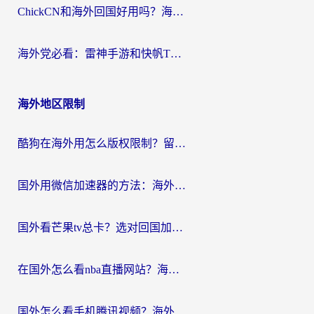
ChickCN和海外回国好用吗？海外党2026亲测：从手游到影音，选对加速器的3个关键
海外党必看：雷神手游和快帆TV版好用吗？3步选对回国加速器不踩坑
海外地区限制
酷狗在海外用怎么版权限制？留学生亲测：3步解决听国内音乐难题
国外用微信加速器的方法：海外党无缝连接国内生活的实用指南
国外看芒果tv总卡？选对回国加速器，轻松追《浪姐》不费劲
在国外怎么看nba直播网站？海外党专属体育观赛指南，告别地区限制！
国外怎么看手机腾讯视频？海外党亲测有效的追剧加速器选择指南