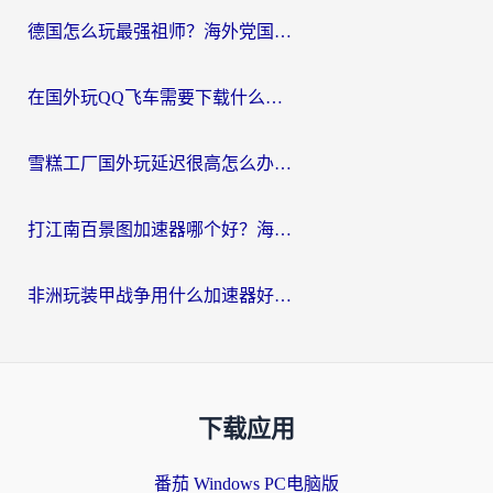
德国怎么玩最强祖师？海外党国服游戏加速器选择全攻略（附宝可梦Online实测）
在国外玩QQ飞车需要下载什么加速器呢？海外党亲测有效的国服游戏加速指南
雪糕工厂国外玩延迟很高怎么办？海外玩家国服游戏加速终极攻略（附实测推荐）
打江南百景图加速器哪个好？海外党踩坑N次后，终于找到不卡的秘诀
非洲玩装甲战争用什么加速器好？海外党亲测有效的国服游戏加速方案
下载应用
番茄 Windows PC电脑版