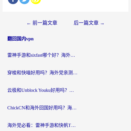
文
←
前一篇文章
后一篇文章
→
章
翻回国内vpn
导
航
雷神手游和sixfast哪个好？海外党亲测3款回国加速器，教你选对不踩坑
穿梭和快喵好用吗？海外党亲测：小众加速器对比+番茄加速器深度体验
云极和Unblock Youku好用吗？海外党亲测+2026回国加速器避坑指南
ChickCN和海外回国好用吗？海外党2026亲测：从手游到影音，选对加速器的3个关键
海外党必看：雷神手游和快帆TV版好用吗？3步选对回国加速器不踩坑