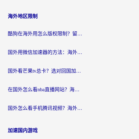
海外地区限制
酷狗在海外用怎么版权限制？留学生亲测：3步解决听国内音乐难题
国外用微信加速器的方法：海外党无缝连接国内生活的实用指南
国外看芒果tv总卡？选对回国加速器，轻松追《浪姐》不费劲
在国外怎么看nba直播网站？海外党专属体育观赛指南，告别地区限制！
国外怎么看手机腾讯视频？海外党亲测有效的追剧加速器选择指南
加速国内游戏