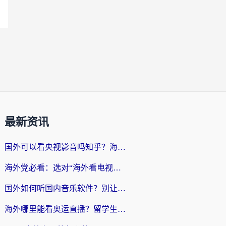
最新资讯
国外可以看央视影音吗知乎？海外党亲测有效的回国加速方案
海外党必看：选对“海外看电视剧软件”，再也不用愁国内剧刷不了
国外如何听国内音乐软件？别让地域限制，断了你的中文歌单
海外哪里能看奥运直播？留学生&海外华人必看的体育赛事观赛终极指南