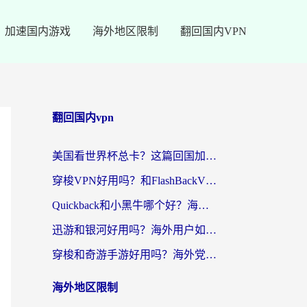
加速国内游戏
海外地区限制
翻回国内VPN
翻回国内vpn
美国看世界杯总卡？这篇回国加速器指南帮你无缝刷国内资源（附苹果手机VPN设置步骤）
穿梭VPN好用吗？和FlashBackVPN对比哪个回国效果更好？
Quickback和小黑牛哪个好？海外党亲测指南，选对回国加速器秒回国内
迅游和银河好用吗？海外用户如何选择回国加速器实现无缝访问国内资源
穿梭和奇游手游好用吗？海外党亲测3款回国加速器，附蜜蜂加速器七天试用攻略
海外地区限制