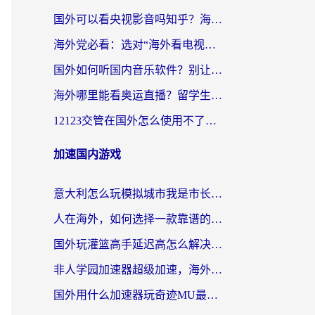
国外可以看央视影音吗知乎？海外党亲测有效的回国加速方案
海外党必看：选对“海外看电视剧软件”，再也不用愁国内剧刷不了
国外如何听国内音乐软件？别让地域限制，断了你的中文歌单
海外哪里能看奥运直播？留学生&海外华人必看的体育赛事观赛终极指南
12123交管在国外怎么使用不了？海外华人必看的无缝访问国内资源指南
加速国内游戏
意大利怎么玩模拟城市我是市长？海外党国服游戏加速终极攻略（附三国3量子特攻解决办法）
人在海外，如何选择一款靠谱的玩剑灵2加速器？
国外玩灌篮高手延迟高怎么解决？海外玩家国服游戏加速终极指南
非人学园加速器超级加速，海外玩家重返国服的通行证
国外用什么加速器玩奇迹MU最好？2026海外玩家国服游戏加速全攻略