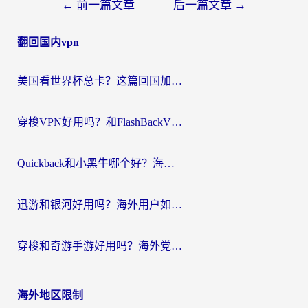
文
←
前一篇文章
后一篇文章
→
章
翻回国内vpn
导
航
美国看世界杯总卡？这篇回国加速器指南帮你无缝刷国内资源（附苹果手机VPN设置步骤）
穿梭VPN好用吗？和FlashBackVPN对比哪个回国效果更好？
Quickback和小黑牛哪个好？海外党亲测指南，选对回国加速器秒回国内
迅游和银河好用吗？海外用户如何选择回国加速器实现无缝访问国内资源
穿梭和奇游手游好用吗？海外党亲测3款回国加速器，附蜜蜂加速器七天试用攻略
海外地区限制