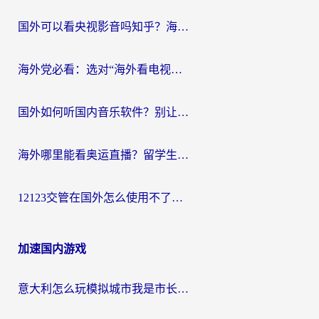
国外可以看央视影音吗知乎？海外党亲测有效的回国加速方案
海外党必看：选对“海外看电视剧软件”，再也不用愁国内剧刷不了
国外如何听国内音乐软件？别让地域限制，断了你的中文歌单
海外哪里能看奥运直播？留学生&海外华人必看的体育赛事观赛终极指南
12123交管在国外怎么使用不了？海外华人必看的无缝访问国内资源指南
加速国内游戏
意大利怎么玩模拟城市我是市长？海外党国服游戏加速终极攻略（附三国3量子特攻解决办法）