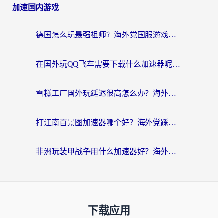
加速国内游戏
德国怎么玩最强祖师？海外党国服游戏加速器选择全攻略（附宝可梦Online实测）
在国外玩QQ飞车需要下载什么加速器呢？海外党亲测有效的国服游戏加速指南
雪糕工厂国外玩延迟很高怎么办？海外玩家国服游戏加速终极攻略（附实测推荐）
打江南百景图加速器哪个好？海外党踩坑N次后，终于找到不卡的秘诀
非洲玩装甲战争用什么加速器好？海外党亲测有效的国服游戏加速方案
下载应用