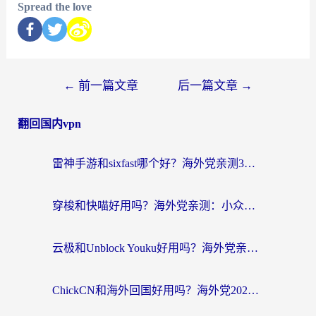
Spread the love
←
前一篇文章
后一篇文章
→
翻回国内vpn
雷神手游和sixfast哪个好？海外党亲测3款回国加速器，教你选对不踩坑
穿梭和快喵好用吗？海外党亲测：小众加速器对比+番茄加速器深度体验
云极和Unblock Youku好用吗？海外党亲测+2026回国加速器避坑指南
ChickCN和海外回国好用吗？海外党2026亲测：从手游到影音，选对加速器的3个关键