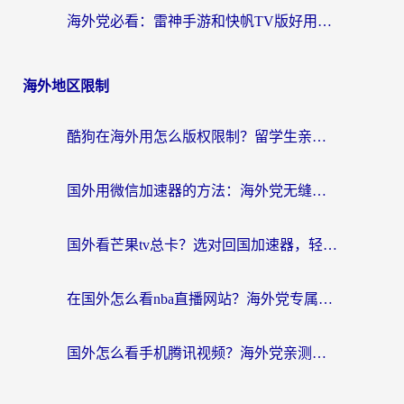
海外党必看：雷神手游和快帆TV版好用吗？3步选对回国加速器不踩坑
海外地区限制
酷狗在海外用怎么版权限制？留学生亲测：3步解决听国内音乐难题
国外用微信加速器的方法：海外党无缝连接国内生活的实用指南
国外看芒果tv总卡？选对回国加速器，轻松追《浪姐》不费劲
在国外怎么看nba直播网站？海外党专属体育观赛指南，告别地区限制！
国外怎么看手机腾讯视频？海外党亲测有效的追剧加速器选择指南