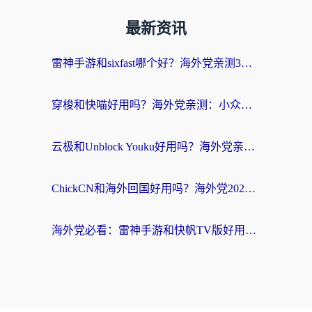
最新资讯
雷神手游和sixfast哪个好？海外党亲测3款回国加速器，教你选对不踩坑
穿梭和快喵好用吗？海外党亲测：小众加速器对比+番茄加速器深度体验
云极和Unblock Youku好用吗？海外党亲测+2026回国加速器避坑指南
ChickCN和海外回国好用吗？海外党2026亲测：从手游到影音，选对加速器的3个关键
海外党必看：雷神手游和快帆TV版好用吗？3步选对回国加速器不踩坑