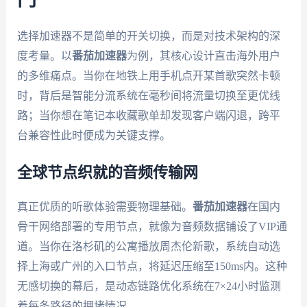
选择加速器不是简单的开关切换，而是对技术架构的深
度考量。以
番茄加速器
为例，其核心设计直击海外用户
的多维痛点。当你在地铁上用手机点开某首歌突然卡顿
时，背后是智能分流系统在毫秒间将流量切换至更优线
路；当你想在笔记本收藏歌单却发现客户端闪退，跨平
台兼容性此时便成为关键支撑。
全球节点织就的音频传输网
真正优质的听歌体验需要物理基础。
番茄加速器
在国内
骨干网络部署的专用节点，就像为音频数据铺设了VIP通
道。当你在洛杉矶的公寓播放周杰伦新歌，系统自动选
择上海或广州的入口节点，将延迟压缩至150ms内。这种
无感切换的幕后，是动态链路优化系统在7×24小时监测
着每条路径的拥堵情况。