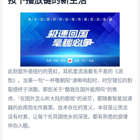
按下播放键的新生活
此刻窗外是纽约的霓虹，耳机里流淌着毛不易的《消
愁》。当第一句"一杯敬朝阳"清晰响起时，时空错位的割
裂感终于消散。那些关于"酷我在国外能用吗"的焦
虑，"在国外怎么听大陆的歌呢"的迷茫，都随着智能加速
器的启用而化作晨雾。技术存在的意义，本就是让思念
没有时差，让每个在异国他乡的深夜，都有熟悉的旋律
伴你入眠。