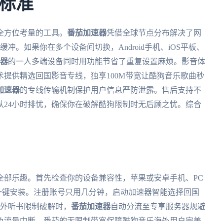
标准
全方位考量的工具。
番茄加速器
凭借全球节点分布解决了网
冲。如果你在多个设备间切换，Android手机、iOS平板、
器
的一人多端设备同时用功能节省了重复设置麻烦。影音体
术提供精选回国影音专线，独享100M带宽让酷狗音乐歌曲秒
加速器
的专线传输机制保护用户信息严防泄露。售后支持不
队24小时排忧，确保你在破解酷狗限制时无后顾之忧。综合
全部乐趣。首先检查你的设备兼容性，苹果或安卓手机、PC
一键安装。注册账号只用几分钟，启动加速器智能选择回国
海外听书限制破解时，
番茄加速器
自动分流至专享服务器规避
免流量中断，番茄的无限制带宽保障酷狗音乐海外用户完美