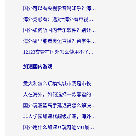
国外可以看央视影音吗知乎？海外党亲测有效的回国加速方案
海外党必看：选对“海外看电视剧软件”，再也不用愁国内剧刷不了
国外如何听国内音乐软件？别让地域限制，断了你的中文歌单
海外哪里能看奥运直播？留学生&海外华人必看的体育赛事观赛终极指南
12123交管在国外怎么使用不了？海外华人必看的无缝访问国内资源指南
加速国内游戏
意大利怎么玩模拟城市我是市长？海外党国服游戏加速终极攻略（附三国3量子特攻解决办法）
人在海外，如何选择一款靠谱的玩剑灵2加速器？
国外玩灌篮高手延迟高怎么解决？海外玩家国服游戏加速终极指南
非人学园加速器超级加速，海外玩家重返国服的通行证
国外用什么加速器玩奇迹MU最好？2026海外玩家国服游戏加速全攻略