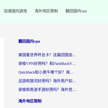
加速国内游戏
海外地区限制
翻回国内vpn
翻回国内vpn
美国看世界杯总卡？这篇回国加速器指南帮你无缝刷国内资源（附苹果手机VPN设置步骤）
穿梭VPN好用吗？和FlashBackVPN对比哪个回国效果更好？
Quickback和小黑牛哪个好？海外党亲测指南，选对回国加速器秒回国内
迅游和银河好用吗？海外用户如何选择回国加速器实现无缝访问国内资源
穿梭和奇游手游好用吗？海外党亲测3款回国加速器，附蜜蜂加速器七天试用攻略
海外地区限制