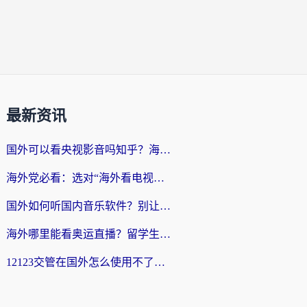
最新资讯
国外可以看央视影音吗知乎？海外党亲测有效的回国加速方案
海外党必看：选对“海外看电视剧软件”，再也不用愁国内剧刷不了
国外如何听国内音乐软件？别让地域限制，断了你的中文歌单
海外哪里能看奥运直播？留学生&海外华人必看的体育赛事观赛终极指南
12123交管在国外怎么使用不了？海外华人必看的无缝访问国内资源指南