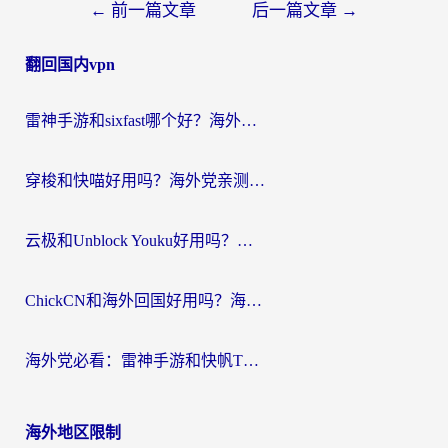
文
←
前一篇文章
后一篇文章
→
章
翻回国内vpn
导
航
雷神手游和sixfast哪个好？海外党亲测3款回国加速器，教你选对不踩坑
穿梭和快喵好用吗？海外党亲测：小众加速器对比+番茄加速器深度体验
云极和Unblock Youku好用吗？海外党亲测+2026回国加速器避坑指南
ChickCN和海外回国好用吗？海外党2026亲测：从手游到影音，选对加速器的3个关键
海外党必看：雷神手游和快帆TV版好用吗？3步选对回国加速器不踩坑
海外地区限制