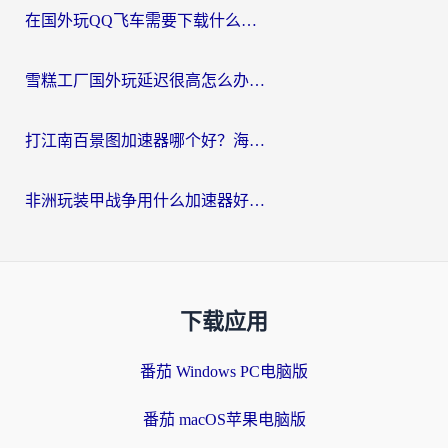
在国外玩QQ飞车需要下载什么加速器呢？海外党亲测有效的国服游戏加速指南
雪糕工厂国外玩延迟很高怎么办？海外玩家国服游戏加速终极攻略（附实测推荐）
打江南百景图加速器哪个好？海外党踩坑N次后，终于找到不卡的秘诀
非洲玩装甲战争用什么加速器好？海外党亲测有效的国服游戏加速方案
下载应用
番茄 Windows PC电脑版
番茄 macOS苹果电脑版