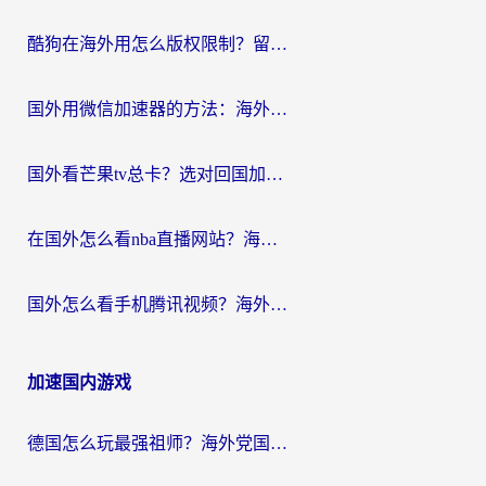
酷狗在海外用怎么版权限制？留学生亲测：3步解决听国内音乐难题
国外用微信加速器的方法：海外党无缝连接国内生活的实用指南
国外看芒果tv总卡？选对回国加速器，轻松追《浪姐》不费劲
在国外怎么看nba直播网站？海外党专属体育观赛指南，告别地区限制！
国外怎么看手机腾讯视频？海外党亲测有效的追剧加速器选择指南
加速国内游戏
德国怎么玩最强祖师？海外党国服游戏加速器选择全攻略（附宝可梦Online实测）