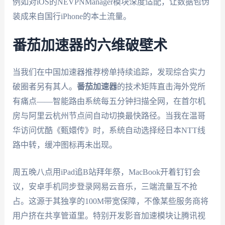
例如对iOS的NEVPNManager模块深度适配，让数据包伪
装成来自国行iPhone的本土流量。
番茄加速器的六维破壁术
当我们在中国加速器推荐榜单持续追踪，发现综合实力
破圈者另有其人。
番茄加速器
的技术矩阵直击海外党所
有痛点——智能路由系统每五分钟扫描全网，在首尔机
房与阿里云杭州节点间自动切换最快路径。当我在温哥
华访问优酷《甄嬛传》时，系统自动选择经日本NTT线
路中转，缓冲图标再未出现。
周五晚八点用iPad追B站拜年祭，MacBook开着钉钉会
议，安卓手机同步登录网易云音乐，三端流量互不抢
占。这源于其独享的100M带宽保障，不像某些服务商将
用户挤在共享管道里。特别开发影音加速模块让腾讯视