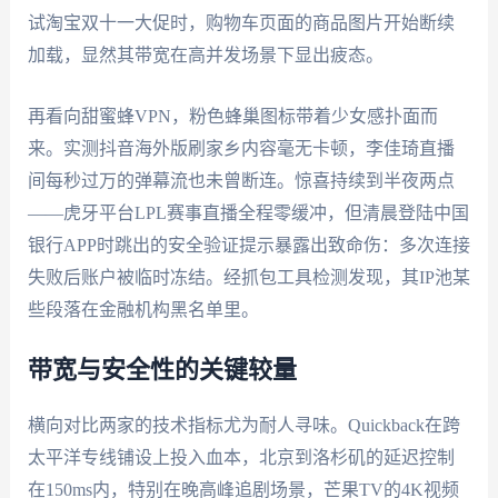
试淘宝双十一大促时，购物车页面的商品图片开始断续
加载，显然其带宽在高并发场景下显出疲态。
再看向甜蜜蜂VPN，粉色蜂巢图标带着少女感扑面而
来。实测抖音海外版刷家乡内容毫无卡顿，李佳琦直播
间每秒过万的弹幕流也未曾断连。惊喜持续到半夜两点
——虎牙平台LPL赛事直播全程零缓冲，但清晨登陆中国
银行APP时跳出的安全验证提示暴露出致命伤：多次连接
失败后账户被临时冻结。经抓包工具检测发现，其IP池某
些段落在金融机构黑名单里。
带宽与安全性的关键较量
横向对比两家的技术指标尤为耐人寻味。Quickback在跨
太平洋专线铺设上投入血本，北京到洛杉矶的延迟控制
在150ms内，特别在晚高峰追剧场景，芒果TV的4K视频