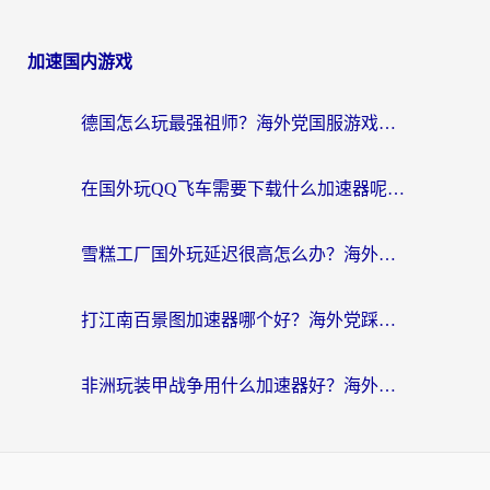
加速国内游戏
德国怎么玩最强祖师？海外党国服游戏加速器选择全攻略（附宝可梦Online实测）
在国外玩QQ飞车需要下载什么加速器呢？海外党亲测有效的国服游戏加速指南
雪糕工厂国外玩延迟很高怎么办？海外玩家国服游戏加速终极攻略（附实测推荐）
打江南百景图加速器哪个好？海外党踩坑N次后，终于找到不卡的秘诀
非洲玩装甲战争用什么加速器好？海外党亲测有效的国服游戏加速方案