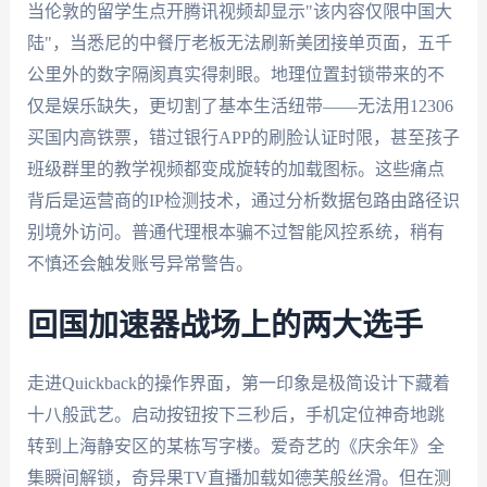
当伦敦的留学生点开腾讯视频却显示"该内容仅限中国大
陆"，当悉尼的中餐厅老板无法刷新美团接单页面，五千
公里外的数字隔阂真实得刺眼。地理位置封锁带来的不
仅是娱乐缺失，更切割了基本生活纽带——无法用12306
买国内高铁票，错过银行APP的刷脸认证时限，甚至孩子
班级群里的教学视频都变成旋转的加载图标。这些痛点
背后是运营商的IP检测技术，通过分析数据包路由路径识
别境外访问。普通代理根本骗不过智能风控系统，稍有
不慎还会触发账号异常警告。
回国加速器战场上的两大选手
走进Quickback的操作界面，第一印象是极简设计下藏着
十八般武艺。启动按钮按下三秒后，手机定位神奇地跳
转到上海静安区的某栋写字楼。爱奇艺的《庆余年》全
集瞬间解锁，奇异果TV直播加载如德芙般丝滑。但在测