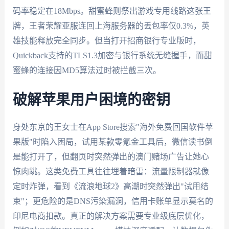
码率稳定在18Mbps。甜蜜蜂则祭出游戏专用线路这张王
牌，王者荣耀亚服连回上海服务器的丢包率仅0.3%，英
雄技能释放完全同步。但当打开招商银行专业版时，
Quickback支持的TLS1.3加密与银行系统无缝握手，而甜
蜜蜂的连接因MD5算法过时被拦截三次。
破解苹果用户困境的密钥
身处东京的王女士在App Store搜索"海外免费回国软件苹
果版"时陷入困局，试用某款零氪金工具后，微信读书倒
是能打开了，但翻页时突然弹出的澳门赌场广告让她心
惊肉跳。这类免费工具往往埋着暗雷：流量限制器就像
定时炸弹，看到《流浪地球2》高潮时突然弹出"试用结
束"；更危险的是DNS污染漏洞，信用卡账单显示莫名的
印尼电商扣款。真正的解决方案需要专业级底层优化，