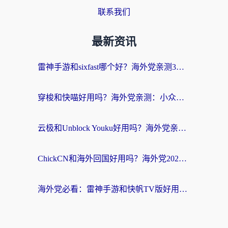
联系我们
最新资讯
雷神手游和sixfast哪个好？海外党亲测3款回国加速器，教你选对不踩坑
穿梭和快喵好用吗？海外党亲测：小众加速器对比+番茄加速器深度体验
云极和Unblock Youku好用吗？海外党亲测+2026回国加速器避坑指南
ChickCN和海外回国好用吗？海外党2026亲测：从手游到影音，选对加速器的3个关键
海外党必看：雷神手游和快帆TV版好用吗？3步选对回国加速器不踩坑