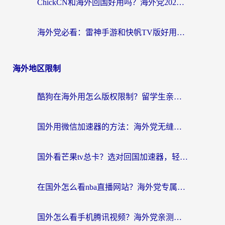
ChickCN和海外回国好用吗？海外党2026亲测：从手游到影音，选对加速器的3个关键
海外党必看：雷神手游和快帆TV版好用吗？3步选对回国加速器不踩坑
海外地区限制
酷狗在海外用怎么版权限制？留学生亲测：3步解决听国内音乐难题
国外用微信加速器的方法：海外党无缝连接国内生活的实用指南
国外看芒果tv总卡？选对回国加速器，轻松追《浪姐》不费劲
在国外怎么看nba直播网站？海外党专属体育观赛指南，告别地区限制！
国外怎么看手机腾讯视频？海外党亲测有效的追剧加速器选择指南