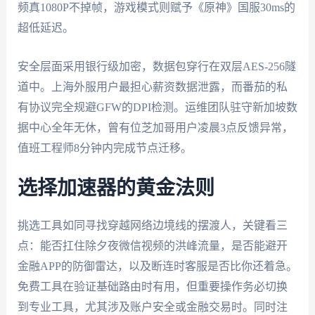
频真1080P不掉帧，游戏模式则赋予《原神》国服30ms的
超低延迟。
安全层面采用银行级加密，数据包穿行在双层AES-256隧
道中。上海外服用户最担心薪资数据泄露，而番茄的私
有协议完全规避GFW的DPI检测。运维团队驻守新加坡数
据中心全年无休，曾有位芝加哥用户凌晨3点反馈异常，
值班工程师8分钟内完成节点迁移。
选择加速器的黄金法则
挑选工具如同寻找穿越网络边境线的摆渡人，关键看三
点：能否扛住除夕夜微信视频的洪峰流量，是否能避开
金融APP的防御雷达，以及断连时客服是否比你还着急。
免费工具在验证基础路由时有用，但重要操作务必切换
到专业工具，尤其涉及账户安全或金融交易时。同时注