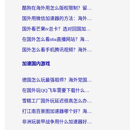
酷狗在海外用怎么版权限制？留学生亲测：3步解决听国内音乐难题
国外用微信加速器的方法：海外党无缝连接国内生活的实用指南
国外看芒果tv总卡？选对回国加速器，轻松追《浪姐》不费劲
在国外怎么看nba直播网站？海外党专属体育观赛指南，告别地区限制！
国外怎么看手机腾讯视频？海外党亲测有效的追剧加速器选择指南
加速国内游戏
德国怎么玩最强祖师？海外党国服游戏加速器选择全攻略（附宝可梦Online实测）
在国外玩QQ飞车需要下载什么加速器呢？海外党亲测有效的国服游戏加速指南
雪糕工厂国外玩延迟很高怎么办？海外玩家国服游戏加速终极攻略（附实测推荐）
打江南百景图加速器哪个好？海外党踩坑N次后，终于找到不卡的秘诀
非洲玩装甲战争用什么加速器好？海外党亲测有效的国服游戏加速方案