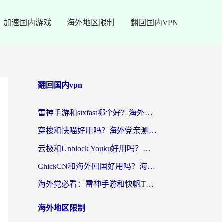
加速国内游戏
海外地区限制
翻回国内VPN
翻回国内vpn
雷神手游和sixfast哪个好？海外党亲测3款回国加速器，教你选对不踩坑
穿梭和快喵好用吗？海外党亲测：小众加速器对比+番茄加速器深度体验
云极和Unblock Youku好用吗？海外党亲测+2026回国加速器避坑指南
ChickCN和海外回国好用吗？海外党2026亲测：从手游到影音，选对加速器的3个关键
海外党必看：雷神手游和快帆TV版好用吗？3步选对回国加速器不踩坑
海外地区限制