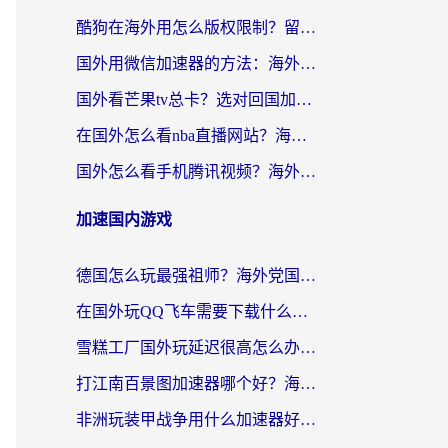
酷狗在海外用怎么版权限制？留学生亲测：3步解决听国内音乐难题
国外用微信加速器的方法：海外党无缝连接国内生活的实用指南
国外看芒果tv总卡？选对回国加速器，轻松追《浪姐》不费劲
在国外怎么看nba直播网站？海外党专属体育观赛指南，告别地区限制！
国外怎么看手机腾讯视频？海外党亲测有效的追剧加速器选择指南
加速国内游戏
德国怎么玩最强祖师？海外党国服游戏加速器选择全攻略（附宝可梦Online实测）
在国外玩QQ飞车需要下载什么加速器呢？海外党亲测有效的国服游戏加速指南
雪糕工厂国外玩延迟很高怎么办？海外玩家国服游戏加速终极攻略（附实测推荐）
打江南百景图加速器哪个好？海外党踩坑N次后，终于找到不卡的秘诀
非洲玩装甲战争用什么加速器好？海外党亲测有效的国服游戏加速方案