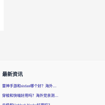
最新资讯
雷神手游和sixfast哪个好？海外党亲测3款回国加速器，教你选对不踩坑
穿梭和快喵好用吗？海外党亲测：小众加速器对比+番茄加速器深度体验