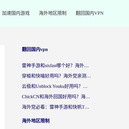
加速国内游戏
海外地区限制
翻回国内VPN
翻回国内vpn
雷神手游和sixfast哪个好？海外党亲测3款回国加速器，教你选对不踩坑
穿梭和快喵好用吗？海外党亲测：小众加速器对比+番茄加速器深度体验
云极和Unblock Youku好用吗？海外党亲测+2026回国加速器避坑指南
ChickCN和海外回国好用吗？海外党2026亲测：从手游到影音，选对加速器的3个关键
海外党必看：雷神手游和快帆TV版好用吗？3步选对回国加速器不踩坑
海外地区限制