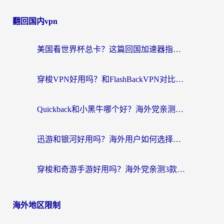
翻回国内vpn
美国看世界杯总卡？这篇回国加速器指南帮你无缝刷国内资源（附苹果手机VPN设置步骤）
穿梭VPN好用吗？和FlashBackVPN对比哪个回国效果更好？
Quickback和小黑牛哪个好？海外党亲测指南，选对回国加速器秒回国内
迅游和银河好用吗？海外用户如何选择回国加速器实现无缝访问国内资源
穿梭和奇游手游好用吗？海外党亲测3款回国加速器，附蜜蜂加速器七天试用攻略
海外地区限制