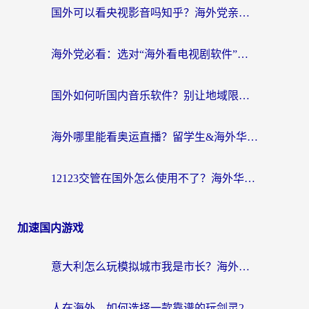
国外可以看央视影音吗知乎？海外党亲测有效的回国加速方案
海外党必看：选对“海外看电视剧软件”，再也不用愁国内剧刷不了
国外如何听国内音乐软件？别让地域限制，断了你的中文歌单
海外哪里能看奥运直播？留学生&海外华人必看的体育赛事观赛终极指南
12123交管在国外怎么使用不了？海外华人必看的无缝访问国内资源指南
加速国内游戏
意大利怎么玩模拟城市我是市长？海外党国服游戏加速终极攻略（附三国3量子特攻解决办法）
人在海外，如何选择一款靠谱的玩剑灵2加速器？