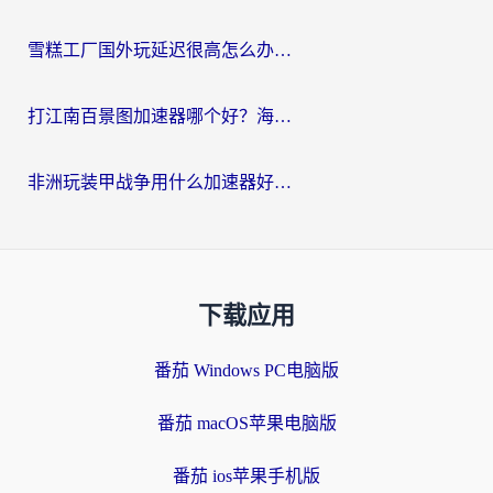
雪糕工厂国外玩延迟很高怎么办？海外玩家国服游戏加速终极攻略（附实测推荐）
打江南百景图加速器哪个好？海外党踩坑N次后，终于找到不卡的秘诀
非洲玩装甲战争用什么加速器好？海外党亲测有效的国服游戏加速方案
下载应用
番茄 Windows PC电脑版
番茄 macOS苹果电脑版
番茄 ios苹果手机版