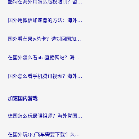
酷狗在海外用怎么版权限制？留学生亲测：3步解决听国内音乐难题
国外用微信加速器的方法：海外党无缝连接国内生活的实用指南
国外看芒果tv总卡？选对回国加速器，轻松追《浪姐》不费劲
在国外怎么看nba直播网站？海外党专属体育观赛指南，告别地区限制！
国外怎么看手机腾讯视频？海外党亲测有效的追剧加速器选择指南
加速国内游戏
德国怎么玩最强祖师？海外党国服游戏加速器选择全攻略（附宝可梦Online实测）
在国外玩QQ飞车需要下载什么加速器呢？海外党亲测有效的国服游戏加速指南