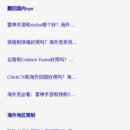
章
翻回国内vpn
导
航
雷神手游和sixfast哪个好？海外党亲测3款回国加速器，教你选对不踩坑
穿梭和快喵好用吗？海外党亲测：小众加速器对比+番茄加速器深度体验
云极和Unblock Youku好用吗？海外党亲测+2026回国加速器避坑指南
ChickCN和海外回国好用吗？海外党2026亲测：从手游到影音，选对加速器的3个关键
海外党必看：雷神手游和快帆TV版好用吗？3步选对回国加速器不踩坑
海外地区限制