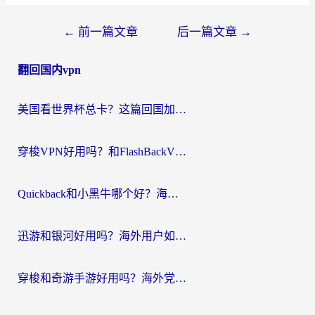
文
←
前一篇文章
后一篇文章
→
章
翻回国内vpn
导
航
美国看世界杯总卡？这篇回国加速器指南帮你无缝刷国内资源（附苹果手机VPN设置步骤）
穿梭VPN好用吗？和FlashBackVPN对比哪个回国效果更好？
Quickback和小黑牛哪个好？海外党亲测指南，选对回国加速器秒回国内
迅游和银河好用吗？海外用户如何选择回国加速器实现无缝访问国内资源
穿梭和奇游手游好用吗？海外党亲测3款回国加速器，附蜜蜂加速器七天试用攻略