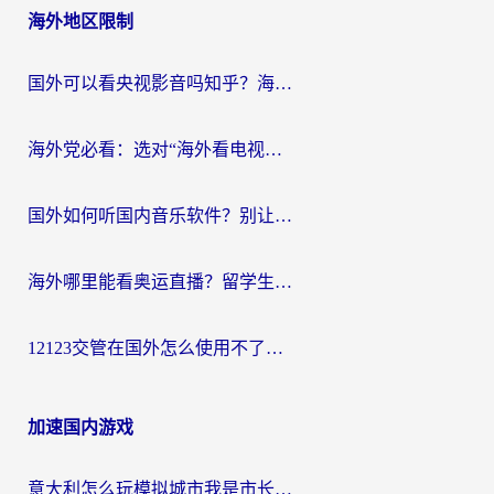
海外地区限制
国外可以看央视影音吗知乎？海外党亲测有效的回国加速方案
海外党必看：选对“海外看电视剧软件”，再也不用愁国内剧刷不了
国外如何听国内音乐软件？别让地域限制，断了你的中文歌单
海外哪里能看奥运直播？留学生&海外华人必看的体育赛事观赛终极指南
12123交管在国外怎么使用不了？海外华人必看的无缝访问国内资源指南
加速国内游戏
意大利怎么玩模拟城市我是市长？海外党国服游戏加速终极攻略（附三国3量子特攻解决办法）