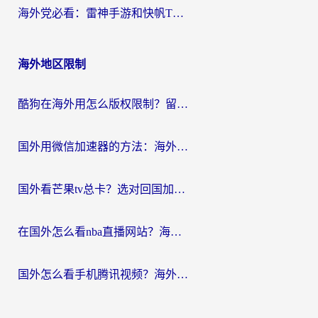
海外党必看：雷神手游和快帆TV版好用吗？3步选对回国加速器不踩坑
海外地区限制
酷狗在海外用怎么版权限制？留学生亲测：3步解决听国内音乐难题
国外用微信加速器的方法：海外党无缝连接国内生活的实用指南
国外看芒果tv总卡？选对回国加速器，轻松追《浪姐》不费劲
在国外怎么看nba直播网站？海外党专属体育观赛指南，告别地区限制！
国外怎么看手机腾讯视频？海外党亲测有效的追剧加速器选择指南