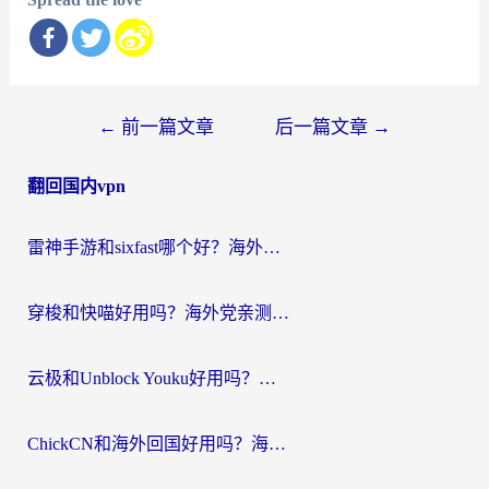
文
←
前一篇文章
后一篇文章
→
章
翻回国内vpn
导
航
雷神手游和sixfast哪个好？海外党亲测3款回国加速器，教你选对不踩坑
穿梭和快喵好用吗？海外党亲测：小众加速器对比+番茄加速器深度体验
云极和Unblock Youku好用吗？海外党亲测+2026回国加速器避坑指南
ChickCN和海外回国好用吗？海外党2026亲测：从手游到影音，选对加速器的3个关键