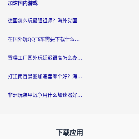
加速国内游戏
德国怎么玩最强祖师？海外党国服游戏加速器选择全攻略（附宝可梦Online实测）
在国外玩QQ飞车需要下载什么加速器呢？海外党亲测有效的国服游戏加速指南
雪糕工厂国外玩延迟很高怎么办？海外玩家国服游戏加速终极攻略（附实测推荐）
打江南百景图加速器哪个好？海外党踩坑N次后，终于找到不卡的秘诀
非洲玩装甲战争用什么加速器好？海外党亲测有效的国服游戏加速方案
下载应用