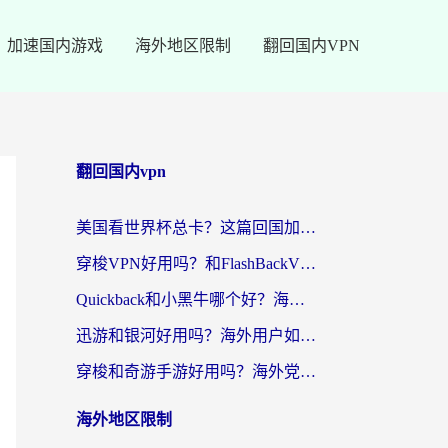
加速国内游戏
海外地区限制
翻回国内VPN
翻回国内vpn
美国看世界杯总卡？这篇回国加速器指南帮你无缝刷国内资源（附苹果手机VPN设置步骤）
穿梭VPN好用吗？和FlashBackVPN对比哪个回国效果更好？
Quickback和小黑牛哪个好？海外党亲测指南，选对回国加速器秒回国内
迅游和银河好用吗？海外用户如何选择回国加速器实现无缝访问国内资源
穿梭和奇游手游好用吗？海外党亲测3款回国加速器，附蜜蜂加速器七天试用攻略
海外地区限制