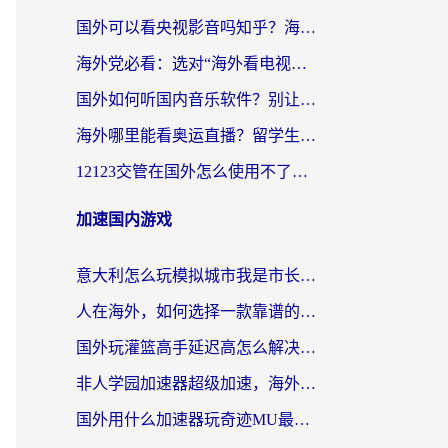
国外可以看央视影音吗知乎？海外党亲测有效的回国加速方案
海外党必看：选对“海外看电视剧软件”，再也不用愁国内剧刷不了
国外如何听国内音乐软件？别让地域限制，断了你的中文歌单
海外哪里能看奥运直播？留学生&海外华人必看的体育赛事观赛终极指南
12123交管在国外怎么使用不了？海外华人必看的无缝访问国内资源指南
加速国内游戏
意大利怎么玩模拟城市我是市长？海外党国服游戏加速终极攻略（附三国3量子特攻解决办法）
人在海外，如何选择一款靠谱的玩剑灵2加速器？
国外玩灌篮高手延迟高怎么解决？海外玩家国服游戏加速终极指南
非人学园加速器超级加速，海外玩家重返国服的通行证
国外用什么加速器玩奇迹MU最好？2026海外玩家国服游戏加速全攻略