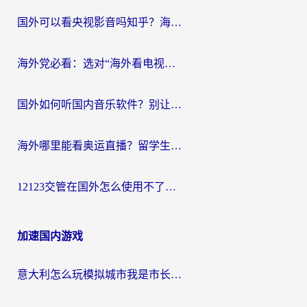
国外可以看央视影音吗知乎？海外党亲测有效的回国加速方案
海外党必看：选对“海外看电视剧软件”，再也不用愁国内剧刷不了
国外如何听国内音乐软件？别让地域限制，断了你的中文歌单
海外哪里能看奥运直播？留学生&海外华人必看的体育赛事观赛终极指南
12123交管在国外怎么使用不了？海外华人必看的无缝访问国内资源指南
加速国内游戏
意大利怎么玩模拟城市我是市长？海外党国服游戏加速终极攻略（附三国3量子特攻解决办法）