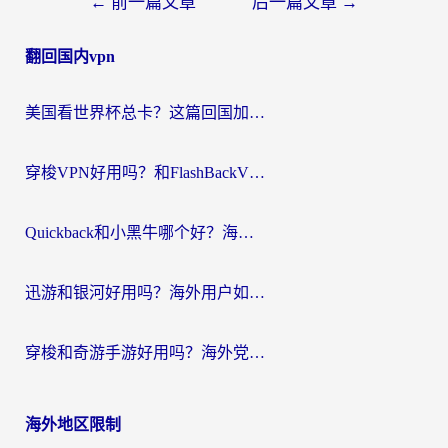
文
←
前一篇文章
后一篇文章
→
章
翻回国内vpn
导
航
美国看世界杯总卡？这篇回国加速器指南帮你无缝刷国内资源（附苹果手机VPN设置步骤）
穿梭VPN好用吗？和FlashBackVPN对比哪个回国效果更好？
Quickback和小黑牛哪个好？海外党亲测指南，选对回国加速器秒回国内
迅游和银河好用吗？海外用户如何选择回国加速器实现无缝访问国内资源
穿梭和奇游手游好用吗？海外党亲测3款回国加速器，附蜜蜂加速器七天试用攻略
海外地区限制