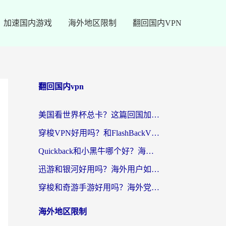
加速国内游戏
海外地区限制
翻回国内VPN
翻回国内vpn
美国看世界杯总卡？这篇回国加速器指南帮你无缝刷国内资源（附苹果手机VPN设置步骤）
穿梭VPN好用吗？和FlashBackVPN对比哪个回国效果更好？
Quickback和小黑牛哪个好？海外党亲测指南，选对回国加速器秒回国内
迅游和银河好用吗？海外用户如何选择回国加速器实现无缝访问国内资源
穿梭和奇游手游好用吗？海外党亲测3款回国加速器，附蜜蜂加速器七天试用攻略
海外地区限制