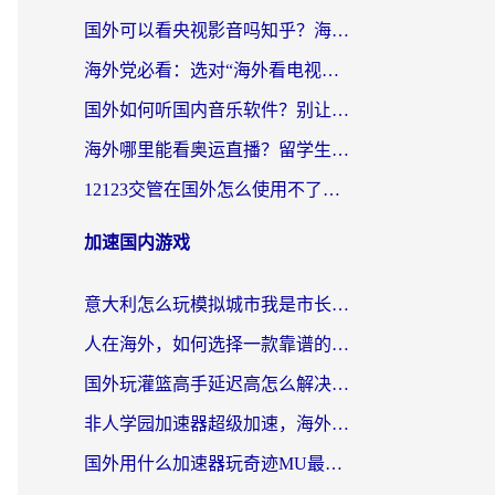
国外可以看央视影音吗知乎？海外党亲测有效的回国加速方案
海外党必看：选对“海外看电视剧软件”，再也不用愁国内剧刷不了
国外如何听国内音乐软件？别让地域限制，断了你的中文歌单
海外哪里能看奥运直播？留学生&海外华人必看的体育赛事观赛终极指南
12123交管在国外怎么使用不了？海外华人必看的无缝访问国内资源指南
加速国内游戏
意大利怎么玩模拟城市我是市长？海外党国服游戏加速终极攻略（附三国3量子特攻解决办法）
人在海外，如何选择一款靠谱的玩剑灵2加速器？
国外玩灌篮高手延迟高怎么解决？海外玩家国服游戏加速终极指南
非人学园加速器超级加速，海外玩家重返国服的通行证
国外用什么加速器玩奇迹MU最好？2026海外玩家国服游戏加速全攻略