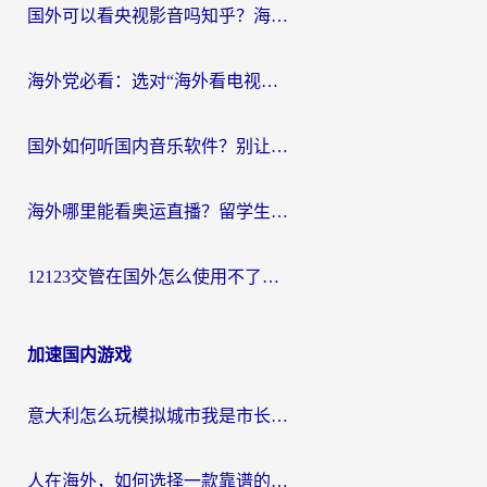
国外可以看央视影音吗知乎？海外党亲测有效的回国加速方案
海外党必看：选对“海外看电视剧软件”，再也不用愁国内剧刷不了
国外如何听国内音乐软件？别让地域限制，断了你的中文歌单
海外哪里能看奥运直播？留学生&海外华人必看的体育赛事观赛终极指南
12123交管在国外怎么使用不了？海外华人必看的无缝访问国内资源指南
加速国内游戏
意大利怎么玩模拟城市我是市长？海外党国服游戏加速终极攻略（附三国3量子特攻解决办法）
人在海外，如何选择一款靠谱的玩剑灵2加速器？