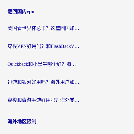
章
翻回国内vpn
导
航
美国看世界杯总卡？这篇回国加速器指南帮你无缝刷国内资源（附苹果手机VPN设置步骤）
穿梭VPN好用吗？和FlashBackVPN对比哪个回国效果更好？
Quickback和小黑牛哪个好？海外党亲测指南，选对回国加速器秒回国内
迅游和银河好用吗？海外用户如何选择回国加速器实现无缝访问国内资源
穿梭和奇游手游好用吗？海外党亲测3款回国加速器，附蜜蜂加速器七天试用攻略
海外地区限制