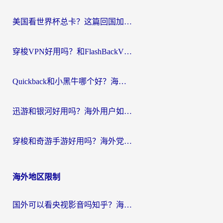
航
美国看世界杯总卡？这篇回国加速器指南帮你无缝刷国内资源（附苹果手机VPN设置步骤）
穿梭VPN好用吗？和FlashBackVPN对比哪个回国效果更好？
Quickback和小黑牛哪个好？海外党亲测指南，选对回国加速器秒回国内
迅游和银河好用吗？海外用户如何选择回国加速器实现无缝访问国内资源
穿梭和奇游手游好用吗？海外党亲测3款回国加速器，附蜜蜂加速器七天试用攻略
海外地区限制
国外可以看央视影音吗知乎？海外党亲测有效的回国加速方案