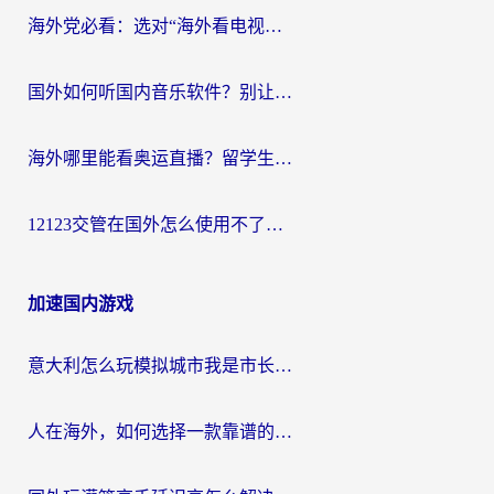
海外党必看：选对“海外看电视剧软件”，再也不用愁国内剧刷不了
国外如何听国内音乐软件？别让地域限制，断了你的中文歌单
海外哪里能看奥运直播？留学生&海外华人必看的体育赛事观赛终极指南
12123交管在国外怎么使用不了？海外华人必看的无缝访问国内资源指南
加速国内游戏
意大利怎么玩模拟城市我是市长？海外党国服游戏加速终极攻略（附三国3量子特攻解决办法）
人在海外，如何选择一款靠谱的玩剑灵2加速器？