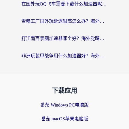
在国外玩QQ飞车需要下载什么加速器呢？海外党亲测有效的国服游戏加速指南
雪糕工厂国外玩延迟很高怎么办？海外玩家国服游戏加速终极攻略（附实测推荐）
打江南百景图加速器哪个好？海外党踩坑N次后，终于找到不卡的秘诀
非洲玩装甲战争用什么加速器好？海外党亲测有效的国服游戏加速方案
下载应用
番茄 Windows PC电脑版
番茄 macOS苹果电脑版