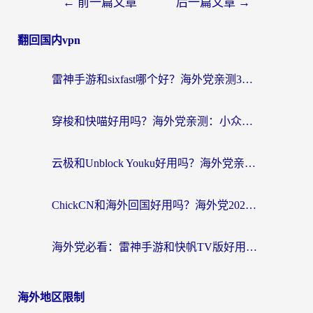
←
前一篇文章
后一篇文章
→
翻回国内vpn
雷神手游和sixfast哪个好？海外党亲测3款回国加速器，教你选对不踩坑
穿梭和快喵好用吗？海外党亲测：小众加速器对比+番茄加速器深度体验
云极和Unblock Youku好用吗？海外党亲测+2026回国加速器避坑指南
ChickCN和海外回国好用吗？海外党2026亲测：从手游到影音，选对加速器的3个关键
海外党必看：雷神手游和快帆TV版好用吗？3步选对回国加速器不踩坑
海外地区限制