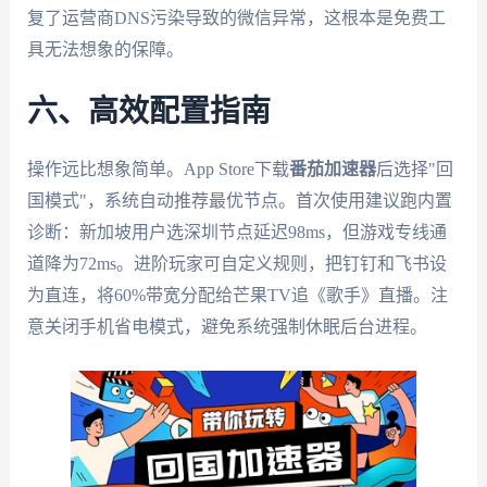
复了运营商DNS污染导致的微信异常，这根本是免费工
具无法想象的保障。
六、高效配置指南
操作远比想象简单。App Store下载
番茄加速器
后选择"回
国模式"，系统自动推荐最优节点。首次使用建议跑内置
诊断：新加坡用户选深圳节点延迟98ms，但游戏专线通
道降为72ms。进阶玩家可自定义规则，把钉钉和飞书设
为直连，将60%带宽分配给芒果TV追《歌手》直播。注
意关闭手机省电模式，避免系统强制休眠后台进程。