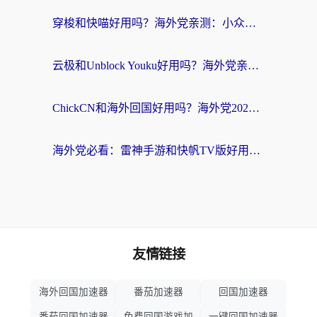
穿梭和快喵好用吗？海外党亲测：小众加速器对比+番茄加速器深度体验
云极和Unblock Youku好用吗？海外党亲测+2026回国加速器避坑指南
ChickCN和海外回国好用吗？海外党2026亲测：从手游到影音，选对加速器的3个关键
海外党必看：雷神手游和快帆TV版好用吗？3步选对回国加速器不踩坑
友情链接
海外回国加速器
番茄加速器
回国加速器
番茄回国加速器
免费回国游戏加
一键回国加速器