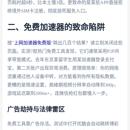
页耗时超8秒，比本土慢3倍。更致命的是某些APP直接拒
绝境外SIM卡注册，彻底锁死服务入口。
二、免费加速器的致命陷阱
搜"
上网加速器免费版
"跳出几百个结果？请立刻关闭这些
页面。实测7款热门免费工具发现，它们通常采用P2P共
享带宽模式。去年东京某留学生用某加速器登录支付
宝，第二天账户出现异常消费。原理很简单：你的网络
流量通过他人设备中转，对方能看到你所有隐私数据。
更糟的是限速设置，高峰期视频分辨率自动降到360p，
游戏延迟飙到200ms+，连微信抢红包都慢人一步。
广告劫持与法律雷区
免费工具靠广告存活。测试中打开优酷会自动跳转博彩