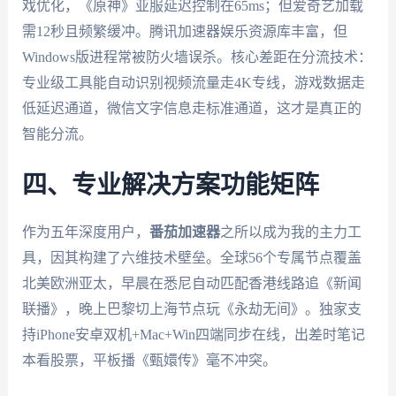
戏优化，《原神》亚服延迟控制在65ms；但爱奇艺加载
需12秒且频繁缓冲。腾讯加速器娱乐资源库丰富，但
Windows版进程常被防火墙误杀。核心差距在分流技术：
专业级工具能自动识别视频流量走4K专线，游戏数据走
低延迟通道，微信文字信息走标准通道，这才是真正的
智能分流。
四、专业解决方案功能矩阵
作为五年深度用户，
番茄加速器
之所以成为我的主力工
具，因其构建了六维技术壁垒。全球56个专属节点覆盖
北美欧洲亚太，早晨在悉尼自动匹配香港线路追《新闻
联播》，晚上巴黎切上海节点玩《永劫无间》。独家支
持iPhone安卓双机+Mac+Win四端同步在线，出差时笔记
本看股票，平板播《甄嬛传》毫不冲突。