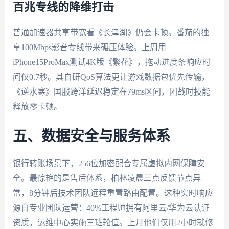
百兆专线的降维打击
普通加速器共享带宽看《长津湖》仍会卡顿。番茄的独
享100Mbps影音专线带来碾压体验。上周用
iPhone15ProMax测试4K版《繁花》，拖动进度条响应时
间仅0.7秒。其自研QoS算法更让游戏数据包优先传输，
《逆水寒》国服跨洋延迟稳定在79ms区间，团战时技能
释放零卡顿。
五、数据安全与服务体系
银行转账场景下，256位加密配合专属虚拟内网保障安
全。最惊艳的是售后体系，柏林凌晨三点反馈节点异
常，8分钟后技术团队远程重置路由配置。这种实时响应
源自专业团队运营：40%工程师拥有阿里云/华为云认证
资质，运维中心实施三班轮值。上月他们仅用2小时就修