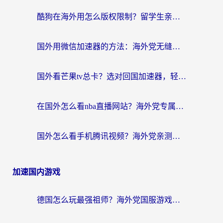
酷狗在海外用怎么版权限制？留学生亲测：3步解决听国内音乐难题
国外用微信加速器的方法：海外党无缝连接国内生活的实用指南
国外看芒果tv总卡？选对回国加速器，轻松追《浪姐》不费劲
在国外怎么看nba直播网站？海外党专属体育观赛指南，告别地区限制！
国外怎么看手机腾讯视频？海外党亲测有效的追剧加速器选择指南
加速国内游戏
德国怎么玩最强祖师？海外党国服游戏加速器选择全攻略（附宝可梦Online实测）